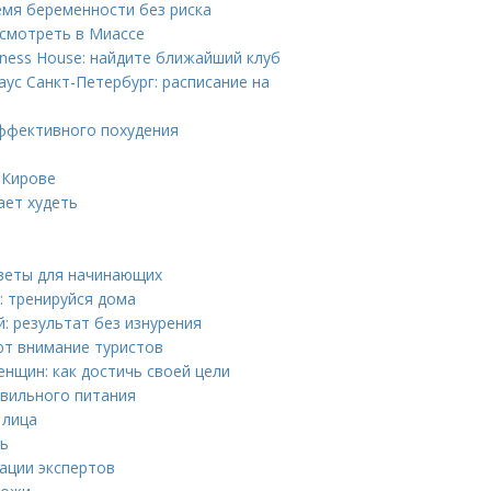
емя беременности без риска
смотреть в Миассе
tness House: найдите ближайший клуб
ус Санкт-Петербург: расписание на
эффективного похудения
 Кирове
ает худеть
веты для начинающих
 тренируйся дома
: результат без изнурения
ют внимание туристов
нщин: как достичь своей цели
вильного питания
 лица
ть
ации экспертов