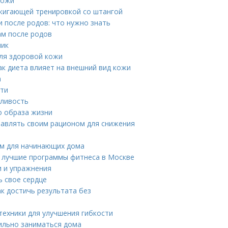
кожи
жигающей тренировкой со штангой
 после родов: что нужно знать
ам после родов
ник
ля здоровой кожи
ак диета влияет на внешний вид кожи
а
сти
сливость
о образа жизни
правлять своим рационом для снижения
ом для начинающих дома
 лучшие программы фитнеса в Москве
и и упражнения
ь свое сердце
к достичь результата без
техники для улучшения гибкости
ильно заниматься дома