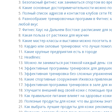
3.
Безопасный фитнес: как заниматься спортом во вр
4.
Какие основные достопримечательности можно по
5.
Полный список адресов и контактов клубов сети Fi
6.
Разнообразие тренировочных программ в Фитнес ха
любой вкус
7.
Фитнес Хаус на Дальнем Востоке: расписание для 
8.
Какая польза от растяжки для мужчин
9.
Какие мастер-классы и выставки можно посетить в
10.
Кардио или силовые тренировки: что лучше помог
11.
Какие крупные предприятия есть в городе
12.
Headlines:
13.
Можно ли заниматься растяжкой каждый день: со
14.
Эффективные программы тренировок для девушек:
15.
Эффективная тренировка без сложных упражнений
16.
Какие спортивные сооружения Ижевска привлека
17.
Эффективная программа тренировок в зале для же
18.
Улучшите внешний вид своей кожи с помощью пра
19.
Как правильное питание влияет на здоровье кожи
20.
Полезные продукты для кожи: что вы должны зна
21.
Как выбрать лучшие продукты для кожи: рекоменд