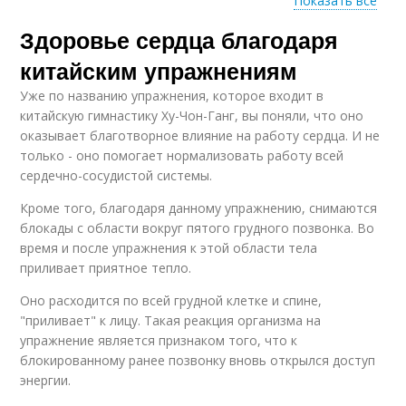
Показать все
Здоровье сердца благодаря
Гимнастика для
Дыхание в китайских
сосудов
практиках
китайским упражнениям
Уже по названию упражнения, которое входит в
китайскую гимнастику Ху-Чон-Ганг, вы поняли, что оно
Заболевания в
оказывает благотворное влияние на работу сердца. И не
китайской медицине
только - оно помогает нормализовать работу всей
сердечно-сосудистой системы.
Кроме того, благодаря данному упражнению, снимаются
блокады с области вокруг пятого грудного позвонка. Во
время и после упражнения к этой области тела
приливает приятное тепло.
Оно расходится по всей грудной клетке и спине,
"приливает" к лицу. Такая реакция организма на
упражнение является признаком того, что к
блокированному ранее позвонку вновь открылся доступ
энергии.