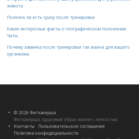
живота
Полезно ли есть сразу после тренировки
Какие интересные факты о географическом положении
Читы
Почему заминка после тренировки так важна для вашего
организма
© 2026 Фитхакерша
Фитхакерша: здоровый образ жизни с легкостью
Контакты
Пользовательское соглашение
Политика конфидециальности