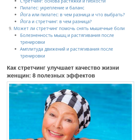
Стретчинг: основа растяжки и гибкости
Пилатес: укрепление и баланс
Йога или пилатес: в чем разница и что выбрать?
Йога и стретчинг: в чем разница?
Может ли стретчинг помочь снять мышечные боли
Болезненность мышц и растягивания после
тренировки
Амплитуда движений и растягивания после
тренировки
Как стретчинг улучшает качество жизни
женщин: 8 полезных эффектов