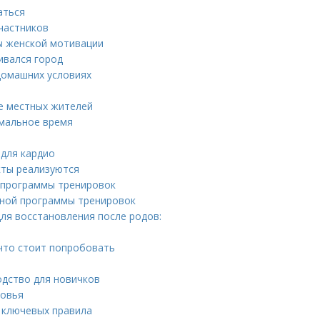
аться
участников
ы женской мотивации
ивался город
домашних условиях
же местных жителей
имальное время
 для кардио
кты реализуются
 программы тренировок
ьной программы тренировок
ля восстановления после родов:
 что стоит попробовать
одство для новичков
ровья
 ключевых правила