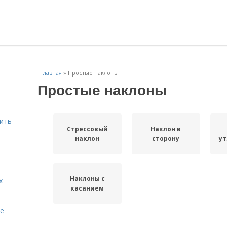
Главная
»
Простые наклоны
Простые наклоны
шить
Стрессовый
Наклон в
наклон
сторону
у
Наклоны с
х
касанием
te