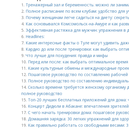
1.
Тренажерный зал и беременность: можно ли заним
2.
Полное расписание по всем клубам: удобство для 
3.
Почему женщинам легче садиться на диету: секрет
4.
Как основывался Комсомольск-на-Амуре и как разв
5.
Эффективная растяжка для мужчин: упражнения в 
6.
Headlines:
7.
Какие интересные факты о Туле могут удивить да
8.
Кардио до или после тренировки: как выбрать опт
9.
Что лучше для похудения: правда и мифы
10.
Перед или после: как выбрать оптимальное время
11.
Какие культурные обмены и международные прое
12.
Пошаговое руководство по составлению рабочей
13.
Полное руководство по составлению индивидуал
14.
Сколько времени требуется женскому организму д
полное руководство
15.
Топ-20 лучших бесплатных приложений для дома:
16.
Концерт Дидюли в Абакане: впечатления зрителей
17.
С чего начать тренировки дома: пошаговое руков
18.
Домашняя зарядка: 30 легких упражнений для здо
19.
Как правильно работать со свободными весами: 3