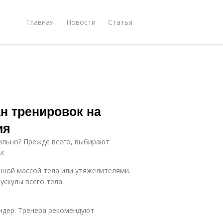
Главная
Новости
Статьи
н тренировок на
ия
ильно? Прежде всего, выбирают
и:
нной массой тела или утяжелителями.
скулы всего тела.
андер. Тренера рекомендуют