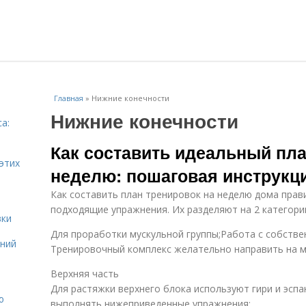
Главная
»
Нижние конечности
Нижние конечности
а:
и
Как составить идеальный пла
этих
неделю: пошаговая инструкц
Как составить план тренировок на неделю дома прав
подходящие упражнения. Их разделяют на 2 категори
вки
Для проработки мускульной группы;Работа с собстве
ений
Тренировочный комплекс желательно направить на му
Верхняя часть
Для растяжки верхнего блока используют гири и эсп
ю
выполнять нижеприведенные упражнения: