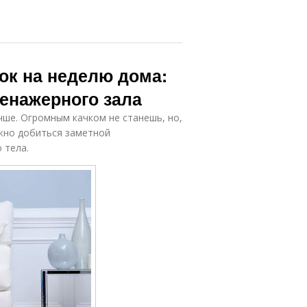
к на неделю дома:
ренажерного зала
чше. Огромным качком не станешь, но,
ожно добиться заметной
 тела.