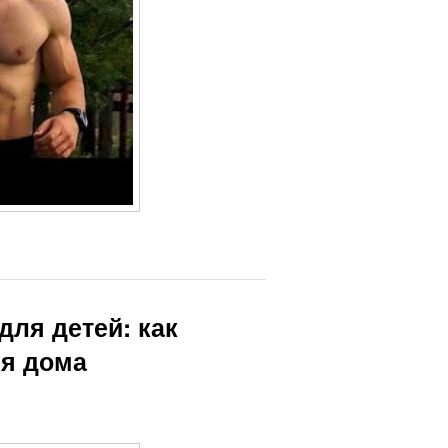
ля детей: как
ля дома