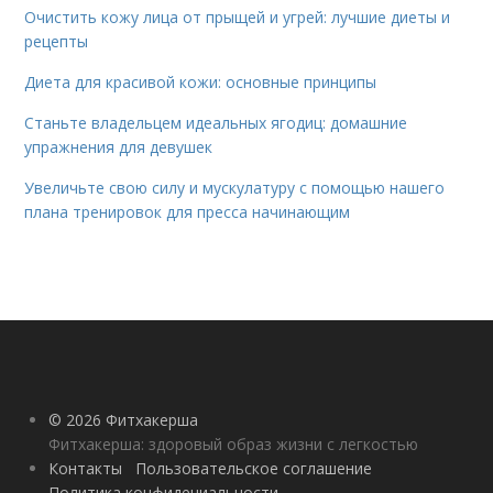
Очистить кожу лица от прыщей и угрей: лучшие диеты и
рецепты
Диета для красивой кожи: основные принципы
Станьте владельцем идеальных ягодиц: домашние
упражнения для девушек
Увеличьте свою силу и мускулатуру с помощью нашего
плана тренировок для пресса начинающим
© 2026 Фитхакерша
Фитхакерша: здоровый образ жизни с легкостью
Контакты
Пользовательское соглашение
Политика конфидециальности