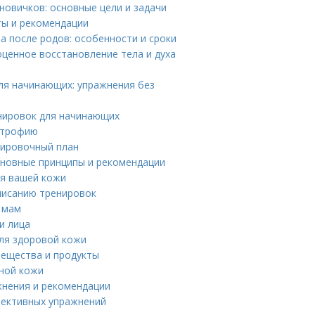
новичков: основные цели и задачи
ты и рекомендации
 после родов: особенности и сроки
ценное восстановление тела и духа
ля начинающих: упражнения без
нировок для начинающих
ертрофию
нировочный план
сновные принципы и рекомендации
ля вашей кожи
писанию тренировок
 мам
и лица
ля здоровой кожи
вещества и продукты
нной кожи
нения и рекомендации
ффективных упражнений