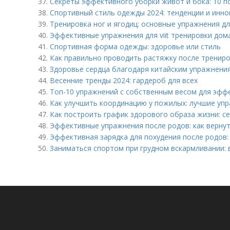
37.
Секреты эффективного уборки живот и бока: 10 п
38.
Спортивный стиль одежды 2024: тенденции и инно
39.
Тренировка ног и ягодиц: основные упражнения дл
40.
Эффективные упражнения для viit тренировки дом
41.
Спортивная форма одежды: здоровье или стиль
42.
Как правильно проводить растяжку после трениро
43.
Здоровье сердца благодаря китайским упражнени
44.
Весенние тренды 2024: гардероб для всех
45.
Топ-10 упражнений с собственным весом для эф
46.
Как улучшить координацию у пожилых: лучшие уп
47.
Как построить график здорового образа жизни: с
48.
Эффективные упражнения после родов: как верну
49.
Эффективная зарядка для похудения после родов:
50.
Заниматься спортом при грудном вскармливании: 