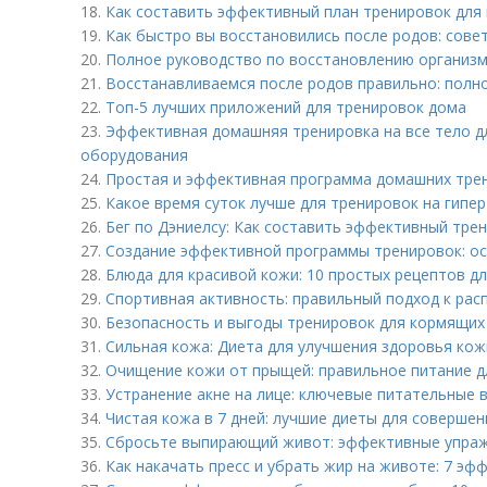
18.
Как составить эффективный план тренировок для 
19.
Как быстро вы восстановились после родов: сове
20.
Полное руководство по восстановлению организма
21.
Восстанавливаемся после родов правильно: полно
22.
Топ-5 лучших приложений для тренировок дома
23.
Эффективная домашняя тренировка на все тело д
оборудования
24.
Простая и эффективная программа домашних тре
25.
Какое время суток лучше для тренировок на гип
26.
Бег по Дэниелсу: Как составить эффективный тре
27.
Создание эффективной программы тренировок: о
28.
Блюда для красивой кожи: 10 простых рецептов д
29.
Спортивная активность: правильный подход к рас
30.
Безопасность и выгоды тренировок для кормящих
31.
Сильная кожа: Диета для улучшения здоровья кож
32.
Очищение кожи от прыщей: правильное питание д
33.
Устранение акне на лице: ключевые питательные 
34.
Чистая кожа в 7 дней: лучшие диеты для соверше
35.
Сбросьте выпирающий живот: эффективные упраж
36.
Как накачать пресс и убрать жир на животе: 7 э