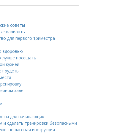
еские советы
ные варианты
тво для первого триместра
по здоровью
х лучше посещать
ой кухней
ет худеть
места
тренировку
ерном зале
е
веты для начинающих
м и сделать тренировки безопасными
елю: пошаговая инструкция