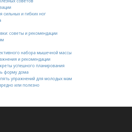
олезных советов
вации
я сильных и гибких ног
а
вки: советы и рекомендации
ям
фективного набора мышечной массы
ражнения и рекомендации
екреты успешного планирования
ть форму дома
 пять упражнений для молодых мам
вредно или полезно