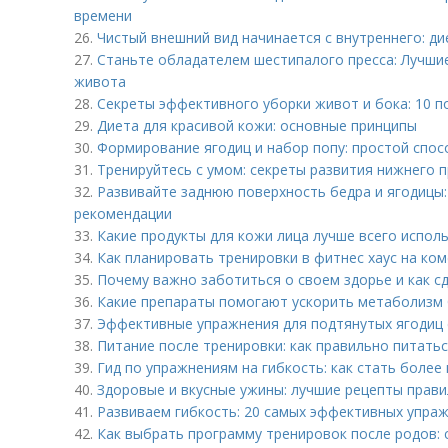
времени
26.
Чистый внешний вид начинается с внутреннего: д
27.
Станьте обладателем шестипалого пресса: Лучши
живота
28.
Секреты эффективного уборки живот и бока: 10 п
29.
Диета для красивой кожи: основные принципы
30.
Формирование ягодиц и набор попу: простой спос
31.
Тренируйтесь с умом: секреты развития нижнего п
32.
Развивайте заднюю поверхность бедра и ягодицы
рекомендации
33.
Какие продукты для кожи лица лучше всего испол
34.
Как планировать тренировки в фитнес хаус на ко
35.
Почему важно заботиться о своем здорье и как с
36.
Какие препараты помогают ускорить метаболизм
37.
Эффективные упражнения для подтянутых ягодиц с
38.
Питание после тренировки: как правильно питать
39.
Гид по упражнениям на гибкость: как стать боле
40.
Здоровые и вкусные ужины: лучшие рецепты прав
41.
Развиваем гибкость: 20 самых эффективных упра
42.
Как выбрать программу тренировок после родов: