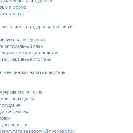
 упражнения для здоровья
ровью и форме
важно знать
нения влияют на здоровье женщин и
рмируют ваше здоровье
ть оптимальный план
 родов: полное руководство
е и эффективные способы
 женщин: как начать и достичь
я успешного питания
тичь своих целей
 похудения
достичь успеха
ровки
и уверенности
 результата за короткий промежуток