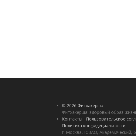
© 2026 Фитхакерша
Фитхакерша: здоровый образ жизни
Контакты
Пользовательское сог
Политика конфидециальности
г. Москва, ЮЗАО, Академический, 6