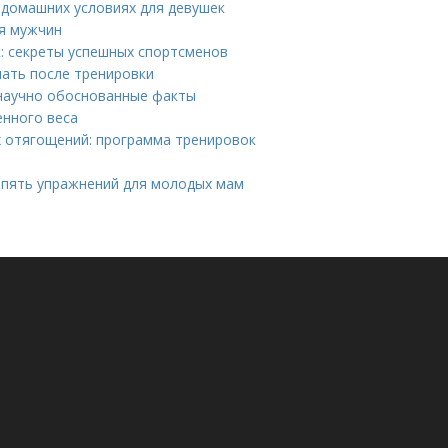
 домашних условиях для девушек
ля мужчин
: секреты успешных спортсменов
лать после тренировки
 научно обоснованные факты
нного веса
 отягощений: программа тренировок
 пять упражнений для молодых мам