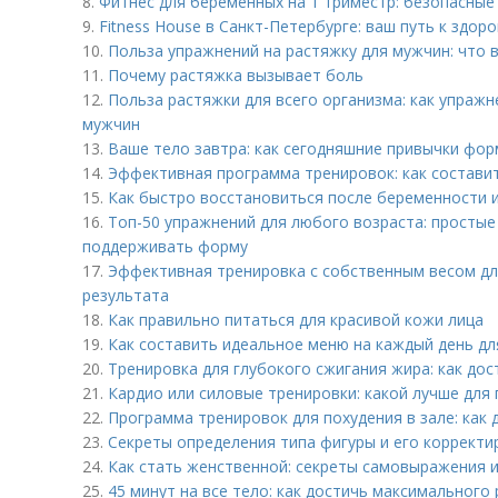
8.
Фитнес для беременных на 1 триместр: безопасные
9.
Fitness House в Санкт-Петербурге: ваш путь к здо
10.
Польза упражнений на растяжку для мужчин: что 
11.
Почему растяжка вызывает боль
12.
Польза растяжки для всего организма: как упраж
мужчин
13.
Ваше тело завтра: как сегодняшние привычки фо
14.
Эффективная программа тренировок: как состави
15.
Как быстро восстановиться после беременности и
16.
Топ-50 упражнений для любого возраста: просты
поддерживать форму
17.
Эффективная тренировка с собственным весом для
результата
18.
Как правильно питаться для красивой кожи лица
19.
Как составить идеальное меню на каждый день дл
20.
Тренировка для глубокого сжигания жира: как дос
21.
Кардио или силовые тренировки: какой лучше для
22.
Программа тренировок для похудения в зале: как 
23.
Секреты определения типа фигуры и его корректи
24.
Как стать женственной: секреты самовыражения 
25.
45 минут на все тело: как достичь максимального