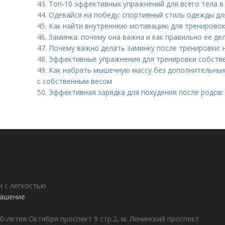
43.
Топ-10 эффективных упражнений для всего тела в
44.
Одевайся на победу: спортивный стиль одежды д
45.
Как найти внутреннюю мотивацию для тренировок
46.
Заминка: почему она важна и как правильно ее де
47.
Почему важно делать заминку после тренировки:
48.
Эффективные упражнения для тренировки собстве
49.
Как набрать мышечную массу без дополнительных
с собственным весом
50.
Эффективная зарядка для похудения после родов:
 с легкостью
лашение
0-летия Октября проспект 9 стр.2, м. Ленинский проспект