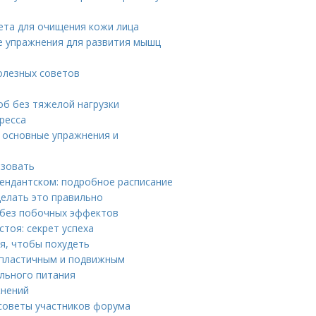
иета для очищения кожи лица
е упражнения для развития мышц
олезных советов
об без тяжелой нагрузки
ресса
: основные упражнения и
ьзовать
мендантском: подробное расписание
делать это правильно
 без побочных эффектов
тоя: секрет успеха
ся, чтобы похудеть
е пластичным и подвижным
ильного питания
жнений
 советы участников форума