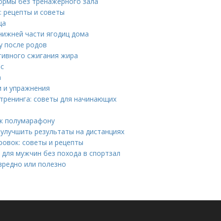
формы без тренажерного зала
: рецепты и советы
ца
 нижней части ягодиц дома
у после родов
тивного сжигания жира
ас
а
и и упражнения
тренинга: советы для начинающих
 к полумарафону
 улучшить результаты на дистанциях
ровок: советы и рецепты
для мужчин без похода в спортзал
вредно или полезно