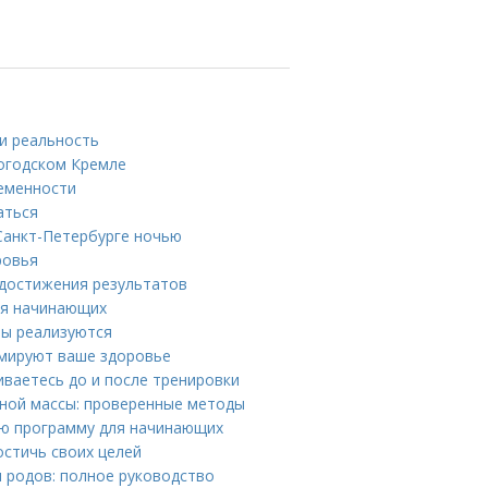
и реальность
огодском Кремле
ременности
аться
Санкт-Петербурге ночью
ровья
 достижения результатов
ля начинающих
ты реализуются
рмируют ваше здоровье
иваетесь до и после тренировки
ной массы: проверенные методы
ую программу для начинающих
остичь своих целей
 родов: полное руководство