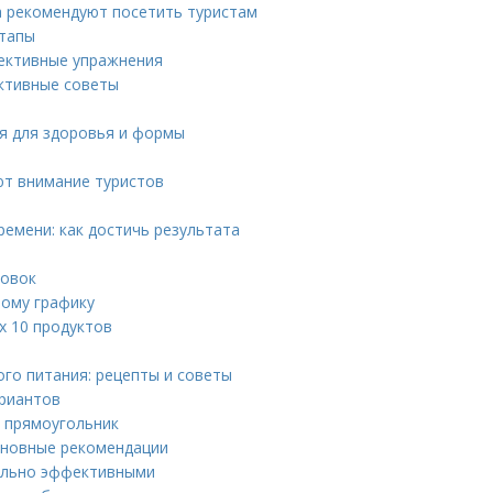
 рекомендуют посетить туристам
этапы
ективные упражнения
ективные советы
я для здоровья и формы
ют внимание туристов
емени: как достичь результата
ровок
ному графику
х 10 продуктов
го питания: рецепты и советы
ариантов
ы прямоугольник
сновные рекомендации
мально эффективными