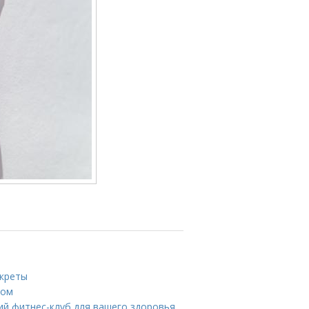
екреты
ном
ий фитнес-клуб для вашего здоровья