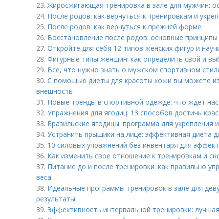
23.
Жиросжигающая тренировка в зале для мужчин: о
24.
После родов: как вернуться к тренировкам и укре
25.
После родов: как вернуться к прежней форме
26.
Восстановление после родов: основные принципы
27.
Откройте для себя 12 типов женских фигур и нау
28.
Фигурные типы женщин: как определить свой и вы
29.
Все, что нужно знать о мужском спортивном стил
30.
С помощью диеты для красоты кожи вы можете из
внешность
31.
Новые тренды в спортивной одежде: что ждет нас 
32.
Упражнения для ягодиц: 13 способов достичь кр
33.
Бразильские ягодицы: программа для укрепления 
34.
Устранить прыщики на лице: эффективная диета д
35.
10 силовых упражнений без инвентаря для эффек
36.
Как изменить свое отношение к тренировкам и сн
37.
Питание до и после тренировки: как правильно у
веса
38.
Идеальные программы тренировок в зале для дев
результаты
39.
Эффективность интервальной тренировки: лучшая