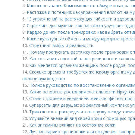
4.
Как основывался Комсомольск-на-Амуре и как разв
5.
Растяжка и потенция: как упражнения влияют на м
6.
13 упражнений на растяжку для гибкости и здоровь
7.
Стретчинг для мужчин: как растяжка улучшает здор
8.
Кардио до или после тренировки: как выбрать опт
9.
Какие культурные обмены и международные проек
10.
Стретчинг: мифы и реальность
11.
Почему пропускать растяжку после тренировки оп
12.
Как составить простой план тренировок и следов
13.
Как меняется организм женщины после родов: по
14.
Сколько времени требуется женскому организму д
полное руководство
15.
Полное руководство по восстановлению организма
16.
Какие основные достопримечательности Иркутска
17.
Стань стройнее и увереннее: женская фитнес про
18.
Суперсеты для девушек: эффективный комплекс у
19.
Триатлон: как распределить нагрузку между трем
20.
Улучшите внешний вид своей кожи с помощью пра
21.
Как витамины влияют на состояние кожи
22.
Лучшие кардио тренировки для похудения: как пр