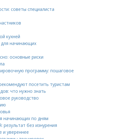
сти: советы специалиста
участников
ой кухней
ы для начинающих
сно: основные риски
ла
нировочную программу: пошаговое
рекомендуют посетить туристам
дов: что нужно знать
говое руководство
сию
ровья
я начинающих по дням
: результат без изнурения
е и увереннее
ограммы тренировок