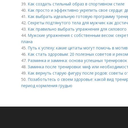
39.
Как создать стильный образ в спортивном стиле
40.
Как просто и эффективно укрепить свое сердце: д
41.
Как выбрать идеальную готовую программу трени
42.
Секреты подтянутого тела для мужчин: как дости
43.
Как правильно выбрать упражнения для силового 
44.
Мужские упражнения с собственным весом: секре
плана
45.
Путь к успеху: какие цитаты могут помочь в моти
46.
Как стать здоровым: 20 полезных советов и реко
47.
Разминка и заминка: основа успешных тренировок
48.
Заминка после тренировки: миф или необходимос
49.
Как вернуть старую фигуру после родов: советы о
50.
Позаботьтесь о своем здоровье: какой вид трени
период кормления грудью