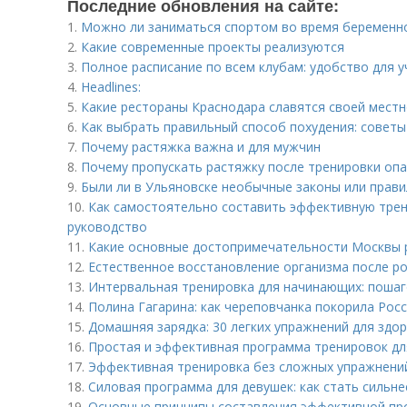
Последние обновления на сайте:
1.
Можно ли заниматься спортом во время беременно
2.
Какие современные проекты реализуются
3.
Полное расписание по всем клубам: удобство для 
4.
Headlines:
5.
Какие рестораны Краснодара славятся своей местн
6.
Как выбрать правильный способ похудения: совет
7.
Почему растяжка важна и для мужчин
8.
Почему пропускать растяжку после тренировки опа
9.
Были ли в Ульяновске необычные законы или прави
10.
Как самостоятельно составить эффективную тре
руководство
11.
Какие основные достопримечательности Москвы 
12.
Естественное восстановление организма после ро
13.
Интервальная тренировка для начинающих: поша
14.
Полина Гагарина: как череповчанка покорила Рос
15.
Домашняя зарядка: 30 легких упражнений для здо
16.
Простая и эффективная программа тренировок дл
17.
Эффективная тренировка без сложных упражнений
18.
Силовая программа для девушек: как стать сильне
19.
Основные принципы составления эффективной пр