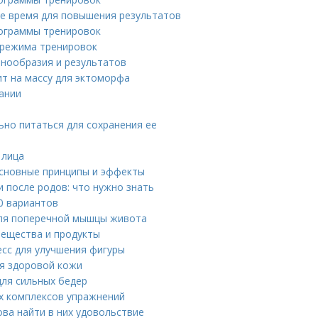
е время для повышения результатов
ограммы тренировок
 режима тренировок
азнообразия и результатов
ит на массу для эктоморфа
тании
ьно питаться для сохранения ее
 лица
основные принципы и эффекты
 после родов: что нужно знать
0 вариантов
для поперечной мышцы живота
вещества и продукты
есс для улучшения фигуры
ля здоровой кожи
для сильных бедер
ух комплексов упражнений
ова найти в них удовольствие