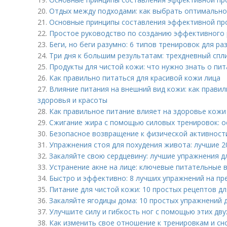
20.
Отдых между подходами: как выбрать оптимально
21.
Основные принципы составления эффективной пр
22.
Простое руководство по созданию эффективного
23.
Беги, но беги разумно: 6 типов тренировок для р
24.
Три дня к большим результатам: трехдневный спл
25.
Продукты для чистой кожи: что нужно знать о пи
26.
Как правильно питаться для красивой кожи лица
27.
Влияние питания на внешний вид кожи: как правил
здоровья и красоты
28.
Как правильное питание влияет на здоровье кожи
29.
Сжигание жира с помощью силовых тренировок: 
30.
Безопасное возвращение к физической активности
31.
Упражнения стоя для похудения живота: лучшие 2
32.
Закаляйте свою сердцевину: лучшие упражнения 
33.
Устранение акне на лице: ключевые питательные 
34.
Быстро и эффективно: 8 лучших упражнений на пр
35.
Питание для чистой кожи: 10 простых рецептов д
36.
Закаляйте ягодицы дома: 10 простых упражнений 
37.
Улучшите силу и гибкость ног с помощью этих дв
38.
Как изменить свое отношение к тренировкам и сн