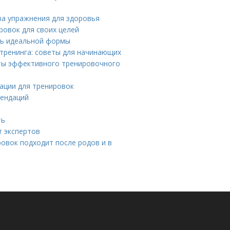
ва упражнения для здоровья
ровок для своих целей
чь идеальной формы
тренинга: советы для начинающих
ты эффективного тренировочного
вации для тренировок
мендаций
ть
т экспертов
ровок подходит после родов и в