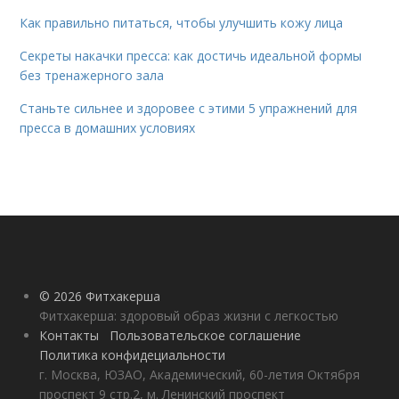
Как правильно питаться, чтобы улучшить кожу лица
Секреты накачки пресса: как достичь идеальной формы
без тренажерного зала
Станьте сильнее и здоровее с этими 5 упражнений для
пресса в домашних условиях
© 2026 Фитхакерша
Фитхакерша: здоровый образ жизни с легкостью
Контакты
Пользовательское соглашение
Политика конфидециальности
г. Москва, ЮЗАО, Академический, 60-летия Октября
проспект 9 стр.2, м. Ленинский проспект