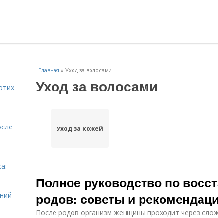
Главная
»
Уход за волосами
Уход за волосами
этих
осле
Уход за кожей
а:
и
Полное руководство по восс
ений
родов: советы и рекомендац
После родов организм женщины проходит через слож