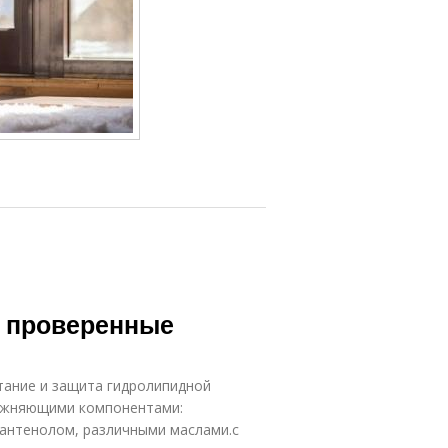
: проверенные
тание и защита гидролипидной
ажняющими компонентами:
пантенолом, различными маслами.с