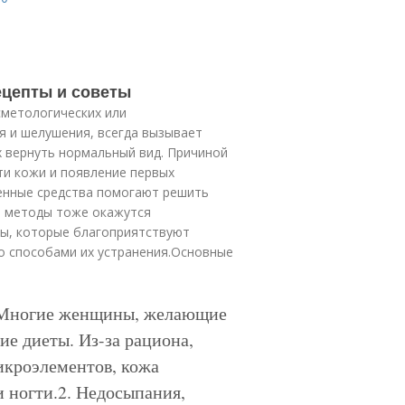
ецепты и советы
сметологических или
я и шелушения, всегда вызывает
х вернуть нормальный вид. Причиной
ти кожи и появление первых
енные средства помогают решить
и методы тоже окажутся
ы, которые благоприятствуют
о способами их устранения.Основные
. Многие женщины, желающие
ие диеты. Из-за рациона,
икроэлементов, кожа
и ногти.2. Недосыпания,