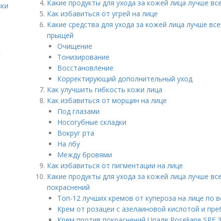
Какие продукты для ухода за кожей лица лучше вс
вки
Как избавиться от угрей на лице
Какие средства для ухода за кожей лица лучше вс
прыщей
Очищение
к
Тонизирование
Восстановление
Корректирующий дополнительный уход
Как улучшить гибкость кожи лица
Как избавиться от морщин на лице
Под глазами
Носогубные складки
Вокруг рта
На лбу
Между бровями
Как избавиться от пигментации на лице
Какие продукты для ухода за кожей лица лучше вс
покраснений
Топ-12 лучших кремов от купероза на лице по 
Крем от розацеи с азелаиновой кислотой и пр
Крем против покраснений Uriage Roseliane SPF 