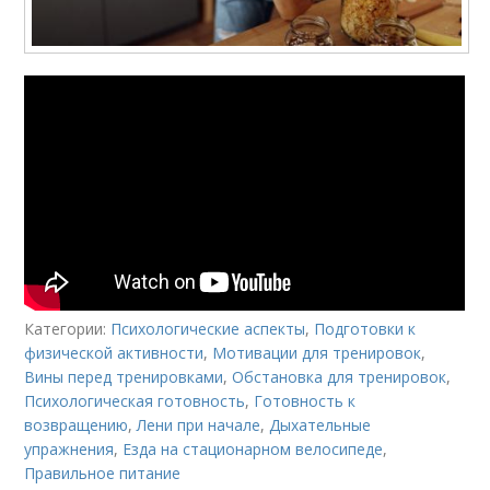
Категории:
Психологические аспекты
,
Подготовки к
физической активности
,
Мотивации для тренировок
,
Вины перед тренировками
,
Обстановка для тренировок
,
Психологическая готовность
,
Готовность к
возвращению
,
Лени при начале
,
Дыхательные
упражнения
,
Езда на стационарном велосипеде
,
Правильное питание