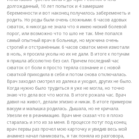
долгожданный, 10 лет попыток и 4 замершие
беременности и вот наконец получилось забеременеть и
родить. Но роды были очень сложными. 6 часов адовых
схваток, я никогда не знала что я имею низкий болевой
порог, или возможно что то шло не так. Мне попался
самый опытный врач в больнице, но мужчина очень
строгий и отстранённым. 6 часов схваток меня измотали
в ноль, я просила уколы но их не дали. В итоге к потунам
я пришла абсолютно без сил. Причем последний час
схваток от боли я просто теряла сознание и с новой
схваткой приходила в себя и потом снова отключалась.
Врач заходил смотрел из далека и уходил, других не было.
Когда нужно было трудиться я уже не могла, но точно
знаю что дела все что могла. В итоге рожала час. Врач
давил на живот, делали эпизио и никак. В итоге примером
вакуум и малышка родилась. Дышала, но не кричала.
Увезли ее в реанимацию. Врач мне сказал что я плохо
старалась и это из за меня. В процессе потуг под конец
врач первы раз прочел мою карточку и увидив весь мой
анамнез начал паниковать, я так поняла из разговора,