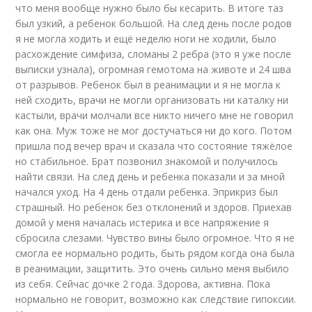
что меня вообще нужно было бы кесарить. В итоге таз
был узкий, а ребенок большой. На след день после родов
я не могла ходить и ещё неделю ноги не ходили, было
расхождение симфиза, сломаны 2 ребра (это я уже после
выписки узнала), огромная гемотома на животе и 24 шва
от разрывов. Ребенок был в реанимации и я не могла к
ней сходить, врачи не могли организовать ни каталку ни
кастыли, врачи молчали все никто ничего мне не говорил
как она. Муж тоже не мог достучаться ни до кого. Потом
пришла под вечер врач и сказала что состояние тяжёлое
но стабильное. Брат позвонил знакомой и получилось
найти связи. На след день и ребенка показали и за мной
начался уход. На 4 день отдали ребенка. Эприкриз был
страшный. Но ребенок без отклонений и здоров. Приехав
домой у меня началась истерика и все напряжение я
сбросила слезами. Чувство вины было огромное. Что я не
смогла ее нормально родить, быть рядом когда она была
в реанимации, защитить. Это очень сильно меня выбило
из себя. Сейчас дочке 2 года. Здорова, активна. Пока
нормально не говорит, возможно как следствие гипоксии.