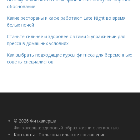
обоснование
Какие рестораны и кафе работают Late Night во время
белых ночей
Станьте сильнее и здоровее с этими 5 упражнений для
пресса в домашних условиях
Как выбрать подходящие курсы фитнеса для беременных:
советы специалистов
© 2026 Фитхакерша
Фитхакерша: здоровый образ жизни с легкостью
Контакты
Пользовательское соглашение