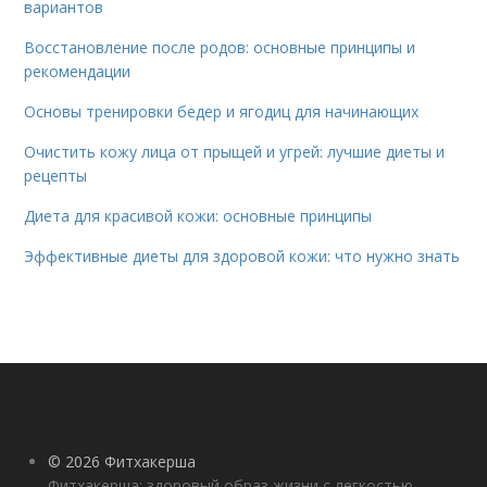
вариантов
Восстановление после родов: основные принципы и
рекомендации
Основы тренировки бедер и ягодиц для начинающих
Очистить кожу лица от прыщей и угрей: лучшие диеты и
рецепты
Диета для красивой кожи: основные принципы
Эффективные диеты для здоровой кожи: что нужно знать
© 2026 Фитхакерша
Фитхакерша: здоровый образ жизни с легкостью