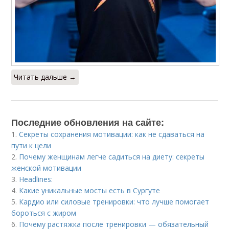
Читать дальше →
Последние обновления на сайте:
1.
Секреты сохранения мотивации: как не сдаваться на
пути к цели
2.
Почему женщинам легче садиться на диету: секреты
женской мотивации
3.
Headlines:
4.
Какие уникальные мосты есть в Сургуте
5.
Кардио или силовые тренировки: что лучше помогает
бороться с жиром
6.
Почему растяжка после тренировки — обязательный