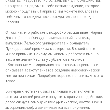
оказаться недостаточно осязаемыми для большинства.
Что делать? Придумать себе вознаграждение, которое
можно «пощупать». Например, вы можете побаловать
себя чем-то сладким после изнурительного похода в
бассейн .
О том, как это работает, подробно рассказывает Чарльз
Дахигг (Charles Duhigg) — американский писатель,
выпускник Йельского университета и обладатель
Пулицеровской премии за мастерство. В своей книге
«Сила привычки. Почему мы живём и работаем именно
так, а не иначе» Чарльз углубляется в научное
обоснование формирования закостенелых привычек и
описывает трёхступенчатое создание неврологической
«петли привычки». Попробуем коротко пояснить, что это
такое.
Во-первых, есть знак, заставляющий мозг включить
автоматический режим и запустить привычное действие,
далее следует само действие (физическое, умственное и
эмоциональное), а заканчивается всё получением