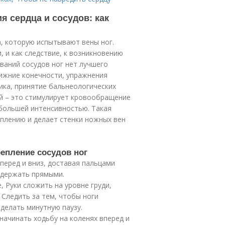
 сердца и сосудов: как
, которую испытывают вены ног.
 и как следствие, к возникновению
ваний сосудов ног нет лучшего
нижние конечности, упражнения
ика, принятие бальнеологических
ой – это стимулирует кровообращение
 большей интенсивностью. Такая
еплению и делает стенки ножных вен
епление сосудов ног
вперед и вниз, доставая пальцами
 держать прямыми.
е, Руки сложить на уровне груди,
 Следить за тем, чтобы ноги
делать минутную паузу.
 начинать ходьбу на коленях вперед и