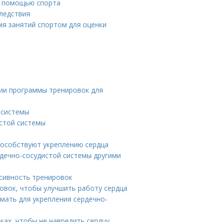
с помощью спорта
следствия
мя занятий спортом для оценки
нии программы тренировок для
 системы
стой системы
пособствуют укреплению сердца
дечно-сосудистой системы другими
нсивность тренировок
овок, чтобы улучшить работу сердца
мать для укрепления сердечно-
ках, чтобы не навредить сердцу