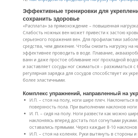
Эффективные тренировки для укрепления
сохранить здоровье
«Расплата» за прямохождение – повышенная нагрузка
Слабость ножных вен может привести к застою крови,
серьезного поражения вен. Для профилактики заболе
средства, чем движение. Чтобы снизить нагрузку на 
эффективнее проводить в воде. Плавание, аквааэроб
ванн и даже простое обливание ног прохладной вод
и заставляет сосуды ног сжиматься – разжиматься с
регулярная зарядка для сосудов способствует их укр
более эластичными.
Комплекс упражнений, направленный на укр
И.П. – стоя на полу, ноги шире плеч. Наклониться 
поверхность пола. При выполнении наклонов ноги
И. П. – сидя на полу. Ноги развести как можно шир
наклоняясь вперед достать пол согнутыми руками.
оставались прямыми. Через каждые 8-10 наклонов 
И.П. – стоя на коленях. Руки вытянуть в стороны и