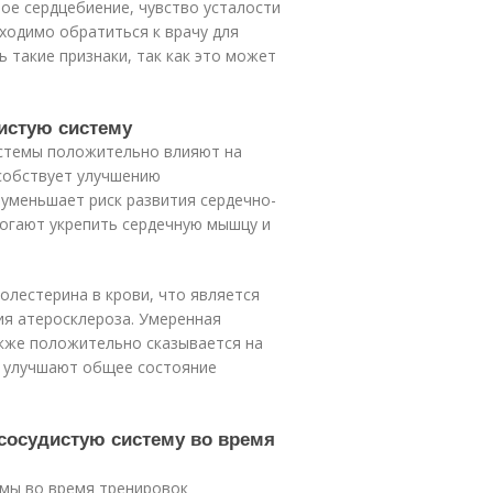
ное сердцебиение, чувство усталости
бходимо обратиться к врачу для
 такие признаки, так как это может
дистую систему
истемы положительно влияют на
особствует улучшению
уменьшает риск развития сердечно-
могают укрепить сердечную мышцу и
олестерина в крови, что является
я атеросклероза. Умеренная
акже положительно сказывается на
и улучшают общее состояние
-сосудистую систему во время
емы во время тренировок