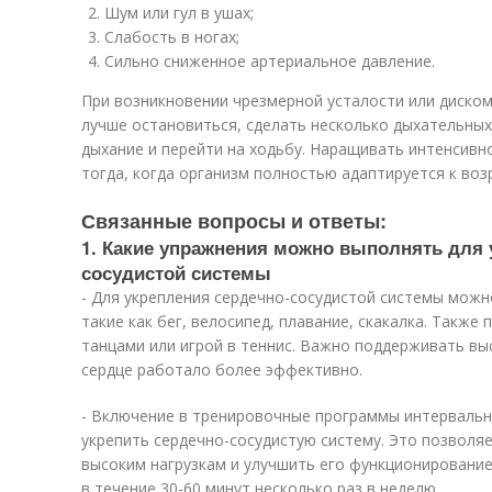
Шум или гул в ушах;
Слабость в ногах;
Сильно сниженное артериальное давление.
При возникновении чрезмерной усталости или диско
лучше остановиться, сделать несколько дыхательны
дыхание и перейти на ходьбу. Наращивать интенсивн
тогда, когда организм полностью адаптируется к во
Связанные вопросы и ответы:
1. Какие упражнения можно выполнять для 
сосудистой системы
- Для укрепления сердечно-сосудистой системы можн
такие как бег, велосипед, плавание, скакалка. Также
танцами или игрой в теннис. Важно поддерживать вы
сердце работало более эффективно.
- Включение в тренировочные программы интерваль
укрепить сердечно-сосудистую систему. Это позволя
высоким нагрузкам и улучшить его функционировани
в течение 30-60 минут несколько раз в неделю.