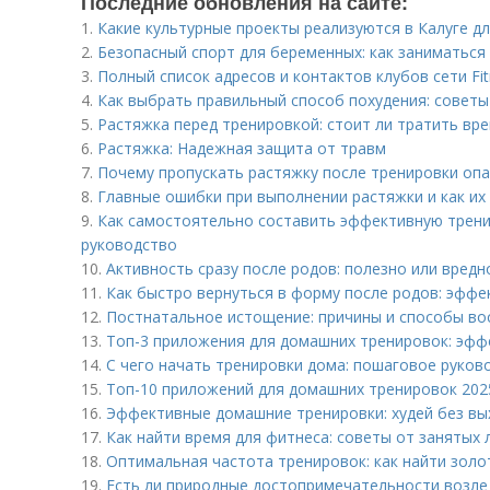
Последние обновления на сайте:
1.
Какие культурные проекты реализуются в Калуге д
2.
Безопасный спорт для беременных: как заниматься 
3.
Полный список адресов и контактов клубов сети Fi
4.
Как выбрать правильный способ похудения: совет
5.
Растяжка перед тренировкой: стоит ли тратить вр
6.
Растяжка: Надежная защита от травм
7.
Почему пропускать растяжку после тренировки опа
8.
Главные ошибки при выполнении растяжки и как их
9.
Как самостоятельно составить эффективную трен
руководство
10.
Активность сразу после родов: полезно или вредн
11.
Как быстро вернуться в форму после родов: эфф
12.
Постнатальное истощение: причины и способы во
13.
Топ-3 приложения для домашних тренировок: эфф
14.
С чего начать тренировки дома: пошаговое руков
15.
Топ-10 приложений для домашних тренировок 2025
16.
Эффективные домашние тренировки: худей без вы
17.
Как найти время для фитнеса: советы от занятых
18.
Оптимальная частота тренировок: как найти золо
19.
Есть ли природные достопримечательности возле