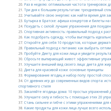
20.
Раз в неделю: оптимальная частота тренировок д
21.
Три дня к большим результатам: трехдневный спл
22.
Учитывайте свою энергию: как найти время для з
23.
Бутырка в Братске: афиша концертов и билеты на
24.
Похудеть с силой: лучшие упражнения для похуде
25.
Спортивная активность: правильный подход к рас
26.
Как подобрать одежду, чтобы выглядеть идеальн
27.
Откройте для себя 10 продуктов, которые дерма
28.
Правильный подход к питанию: как выбрать опти
29.
Пробуйте Диету для кожи лица и увидите результ
30.
Сбросьте выпирающий живот: эффективные упраж
31.
Улучшите внешний вид своего лица: диета для жи
32.
Диета для красивой кожи: основные принципы
33.
Формирование ягодиц и набор попу: простой спос
34.
От древних игр до современных видов спорта: ис
спортивного стиля
35.
Закаляйте ягодицы дома: 10 простых упражнений 
36.
Улучшите силу и гибкость с помощью этих 20 упра
37.
Стань сильнее и гибче с этими упражнениями для
38.
Какие продукты для кожи лица лучше всего испол