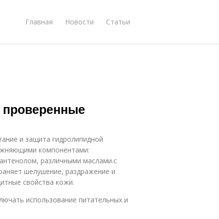
Главная
Новости
Статьи
: проверенные
тание и защита гидролипидной
ажняющими компонентами:
пантенолом, различными маслами.с
раняет шелушение, раздражение и
итные свойства кожи.
ключать использование питательных и