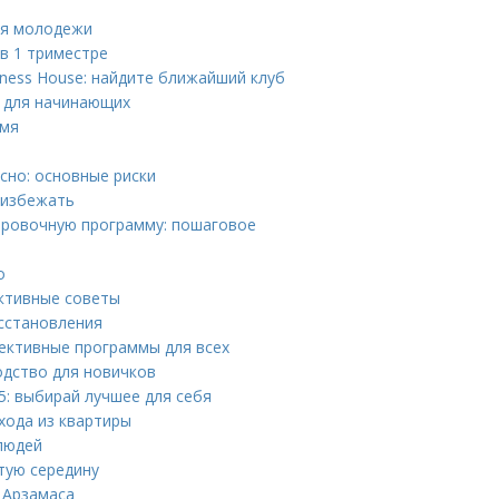
ля молодежи
в 1 триместре
tness House: найдите ближайший клуб
ы для начинающих
емя
сно: основные риски
 избежать
ировочную программу: пошаговое
о
ективные советы
сстановления
ективные программы для всех
одство для новичков
: выбирай лучшее для себя
хода из квартиры
 людей
тую середину
 Арзамаса