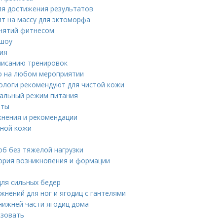
ля достижения результатов
ит на массу для эктоморфа
анятий фитнесом
 шоу
ния
писанию тренировок
о на любом мероприятии
тологи рекомендуют для чистой кожи
мальный режим питания
аты
нения и рекомендации
рной кожи
об без тяжелой нагрузки
тория возникновения и формации
для сильных бедер
жнений для ног и ягодиц с гантелями
 нижней части ягодиц дома
ьзовать