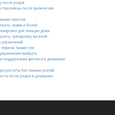
у после родов
ества важны после физических
машние занятия
ежать травм и болей
тренировки для женщин дома
делать тренировку веселой
х упражнений
в первом триместре
е упражнения выбрать
ля поддержания фитнеса в домашних
результаты без лишних усилий
вота после родов в домашних