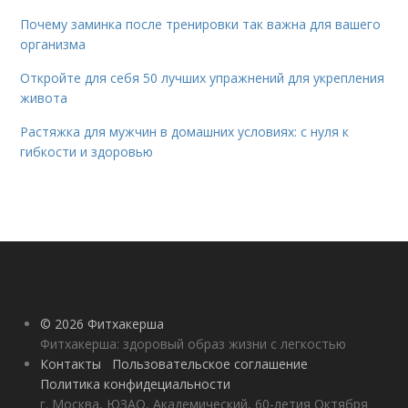
Почему заминка после тренировки так важна для вашего
организма
Откройте для себя 50 лучших упражнений для укрепления
живота
Растяжка для мужчин в домашних условиях: с нуля к
гибкости и здоровью
© 2026 Фитхакерша
Фитхакерша: здоровый образ жизни с легкостью
Контакты
Пользовательское соглашение
Политика конфидециальности
г. Москва, ЮЗАО, Академический, 60-летия Октября