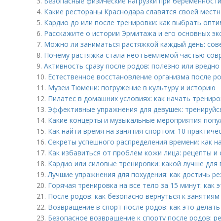
3.
Безопасные физические нагрузки при беременности
4.
Какие рестораны Краснодара славятся своей местн
5.
Кардио до или после тренировки: как выбрать опт
6.
Расскажите о истории Эрмитажа и его основных эк
7.
Можно ли заниматься растяжкой каждый день: сов
8.
Почему растяжка стала неотъемлемой частью сов
9.
Активность сразу после родов: полезно или вредно
10.
Естественное восстановление организма после ро
11.
Музеи Тюмени: погружение в культуру и историю
12.
Пилатес в домашних условиях: как начать тренир
13.
Эффективные упражнения для девушек: тренируйся
14.
Какие концерты и музыкальные мероприятия попу
15.
Как найти время на занятия спортом: 10 практиче
16.
Секреты успешного распределения времени: как н
17.
Как избавиться от проблем кожи лица: рецепты и
18.
Кардио или силовые тренировки: какой лучше для
19.
Лучшие упражнения для похудения: как достичь р
20.
Горячая тренировка на все тело за 15 минут: как
21.
После родов: как безопасно вернуться к занятия
22.
Возвращение в спорт после родов: как это делат
23.
Безопасное возвращение к спорту после родов: р