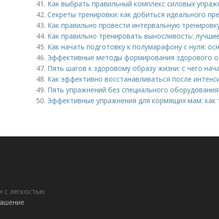
41.
Как выбрать правильный комплекс силовых упраж
42.
Секреты тренировки: как добиться идеального пр
43.
Как правильно провести интервальную тренировк
44.
Как правильно тренировать выносливость: лучши
45.
Как начать подготовку к полумарафону с нуля: о
46.
Эффективные методы формирования здорового об
47.
Пять шагов к здоровому образу жизни: с чего нач
48.
Как эффективно восстанавливаться после интенс
49.
Пять упражнений без специального оборудования:
50.
Эффективные упражнения для кормящих мам: как 
 с легкостью
лашение