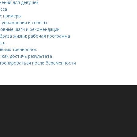
нений для девушек
есса
у: примеры
е упражнения и советы
сновные шаги и рекомендации
раза жизни: рабочая программа
ать
ивных тренировок
 как достичь результата
тренироваться после беременности