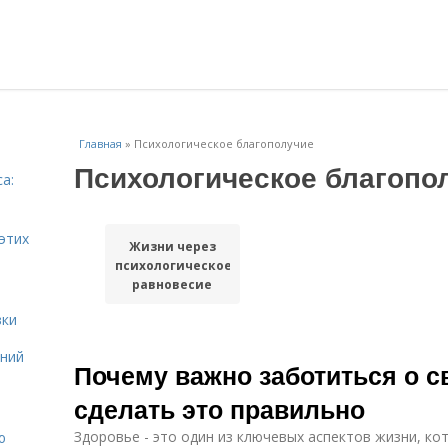
Главная
»
Психологическое благополучие
Психологическое благопо
а:
и
этих
Жизни через
психологическое
равновесие
вки
ений
Почему важно заботиться о с
сделать это правильно
Здоровье - это один из ключевых аспектов жизни, ко
ю