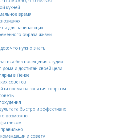
: что можно, что нельзя
ой кухней
имальное время
спозициях
еты для начинающих
ременного образа жизни
дов: что нужно знать
оваться без посещения студии
 дома и достигай своей цели
лярны в Пензе
ских советов
айти время на занятия спортом
 советы
 похудения
езультата быстро и эффективно
 это возможно
м фитнесом
ь правильно
екомендации и совету