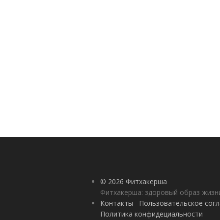
© 2026 Фитхакерша
Фитхакерша: здоровый образ жизни
Контакты
Пользовательское сог
Политика конфидециальности