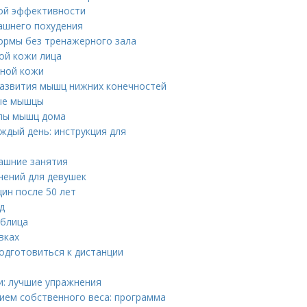
ной эффективности
ашнего похудения
формы без тренажерного зала
ой кожи лица
рной кожи
развития мышц нижних конечностей
ные мышцы
ппы мышц дома
ждый день: инструкция для
машние занятия
нений для девушек
ин после 50 лет
д
аблица
вках
подготовиться к дистанции
и: лучшие упражнения
нием собственного веса: программа