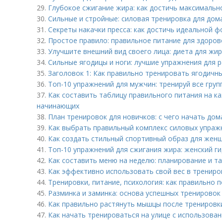
29.
Глубокое сжигание жира: как достичь максималь
30.
Сильные и стройные: силовая тренировка для дом
31.
Секреты накачки пресса: как достичь идеальной 
32.
Простое правило: правильное питание для здоров
33.
Улучшите внешний вид своего лица: диета для жи
34.
Сильные ягодицы и ноги: лучшие упражнения для 
35.
Заголовок 1: Как правильно тренировать ягодич
36.
Топ-10 упражнений для мужчин: тренируй все гру
37.
Как составить таблицу правильного питания на ка
начинающих
38.
План тренировок для новичков: с чего начать до
39.
Как выбрать правильный комплекс силовых упраж
40.
Как создать стильный спортивный образ для женщ
41.
Топ-10 упражнений для сжигания жира: женский ги
42.
Как составить меню на неделю: планирование и т
43.
Как эффективно использовать свой вес в трениро
44.
Тренировки, питание, психология: как правильно 
45.
Разминка и заминка: основа успешных тренировок
46.
Как правильно растянуть мышцы после тренировк
47.
Как начать тренироваться на улице с использова