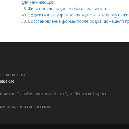
для начинающих
48.
Живот после родов: мифы и реальность
49.
Эффективные упражнения и диета: как вернуть жи
50.
Восстановление формы после родов: домашняя п
 с легкостью
лашение
0-летия Октября проспект 9 стр.2, м. Ленинский проспект
ии обратной гиперссылки.