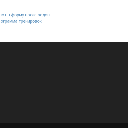
вот в форму после родов
рограмма тренировок