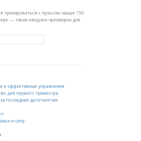
ся тренироваться с пульсом свыше 150
жере — такая нагрузка чрезмерна для
ые и эффективные упражнения
тво для первого триместра
 за последние десятилетия
ет
овье и силу
а