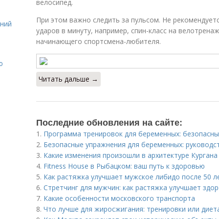
велосипед.
При этом важно следить за пульсом. Не рекомендует
ений
ударов в минуту, например, спин-класс на велотрена
начинающего спортсмена-любителя.
ю
Читать дальше →
Последние обновления на сайте:
1.
Программа тренировок для беременных: безопасн
2.
Безопасные упражнения для беременных: руководс
3.
Какие изменения произошли в архитектуре Кургана
4.
Fitness House в Рыбацком: ваш путь к здоровью
5.
Как растяжка улучшает мужское либидо после 50 л
6.
Стретчинг для мужчин: как растяжка улучшает здор
7.
Какие особенности московского транспорта
8.
Что лучше для жиросжигания: тренировки или диет