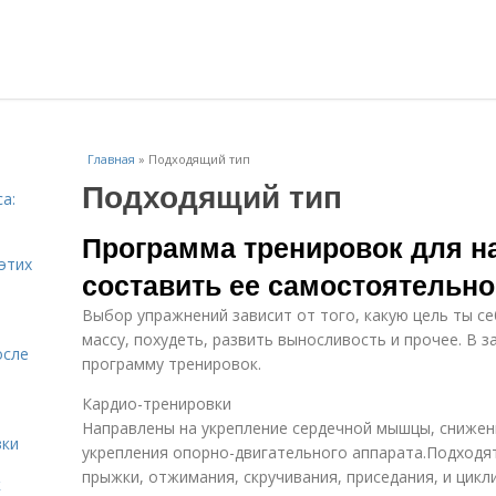
Главная
»
Подходящий тип
Подходящий тип
а:
и
Программа тренировок для н
этих
составить ее самостоятельно
Выбор упражнений зависит от того, какую цель ты 
массу, похудеть, развить выносливость и прочее. В 
осле
программу тренировок.
Кардио-тренировки
Направлены на укрепление сердечной мышцы, снижен
вки
укрепления опорно-двигательного аппарата.Подходя
прыжки, отжимания, скручивания, приседания, и цикл
к