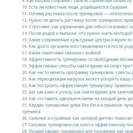
9.
Как Москва сохраняет свои исторические объекты
10.
Есть ли известные люди, родившиеся в Сызрани
11.
Почему растяжка после тренировки — обязательн
12.
Нужно ли делать растяжку после тренировки: пра
13.
Стретчинг: как упражнения для гибкости влияют 
14.
После родов и выписки: что нужно знать молодой
15.
Какие современные культурные центры и музеи ес
16.
Как долго организм восстанавливается после род
17.
Какие памятники связаны с войной
18.
Эффективность тренировки со свободными весами
19.
Эффективные способы найти время на спорт при 
20.
Как часто менять программу тренировок: советы 
21.
Как периодизация нагрузок может ускорить вашу 
22.
Как построить эффективную тренировку: правиль
23.
Бег как ключ к успеху: как найти время для заняти
24.
Как составить идеальное меню на каждый день дл
25.
Кардио-тренировки дома без бега и прыжков: лу
тренинга
26.
Сильные и стройные: как силовой фитнес помогае
27.
Силовые тренировки как ключ к эффективному по
28.
Лучшие кардио тренировки для похудения: как пр