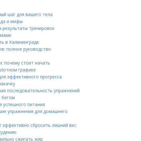
ый шаг для вашего тела
вда и мифы
на результаты тренировок
 маме
ть в Калининграде
ов: полное руководство
: почему стоит начать
плотном графике
для эффективного прогресса
накачку
ная последовательность упражнений
й бегом
я успешного питания
чшие упражнения для домашнего
т эффективно сбросить лишний вес
худению
авильно сжигать жир