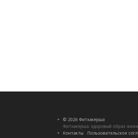
© 2026 Фитхакерша
Фитхакерша: здоровый образ жизни
Контакты
Пользовательское сог