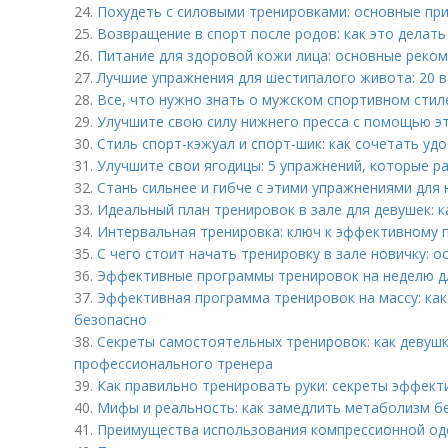
24.
Похудеть с силовыми тренировками: основные пр
25.
Возвращение в спорт после родов: как это делат
26.
Питание для здоровой кожи лица: основные реко
27.
Лучшие упражнения для шестипалого живота: 20 
28.
Все, что нужно знать о мужском спортивном стил
29.
Улучшите свою силу нижнего пресса с помощью э
30.
Стиль спорт-кэжуал и спорт-шик: как сочетать уд
31.
Улучшите свои ягодицы: 5 упражнений, которые 
32.
Стань сильнее и гибче с этими упражнениями для
33.
Идеальный план тренировок в зале для девушек: 
34.
Интервальная тренировка: ключ к эффективному 
35.
С чего стоит начать тренировку в зале новичку: 
36.
Эффективные программы тренировок на неделю д
37.
Эффективная программа тренировок на массу: ка
безопасно
38.
Секреты самостоятельных тренировок: как девушк
профессионального тренера
39.
Как правильно тренировать руки: секреты эффект
40.
Мифы и реальность: как замедлить метаболизм бе
41.
Преимущества использования компрессионной од