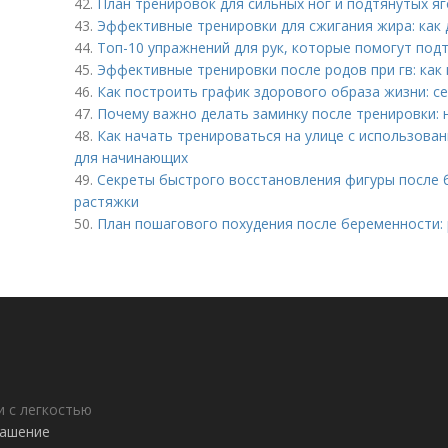
42.
План тренировок для сильных ног и подтянутых я
43.
Эффективные тренировки для сжигания жира: как
44.
Топ-10 упражнений для рук, которые помогут под
45.
Эффективные тренировки после родов при гв: как
46.
Как построить график здорового образа жизни: с
47.
Почему важно делать заминку после тренировки:
48.
Как начать тренироваться на улице с использова
для начинающих
49.
Секреты быстрого восстановления фигуры после б
растяжки
50.
План пошагового похудения после беременности: 
 с легкостью
лашение