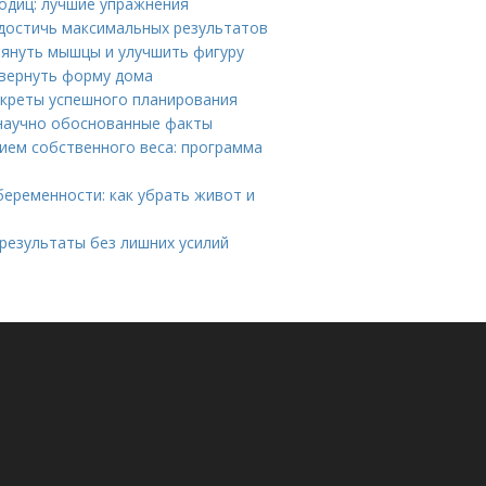
годиц: лучшие упражнения
 достичь максимальных результатов
тянуть мышцы и улучшить фигуру
 вернуть форму дома
екреты успешного планирования
 научно обоснованные факты
нием собственного веса: программа
еременности: как убрать живот и
результаты без лишних усилий