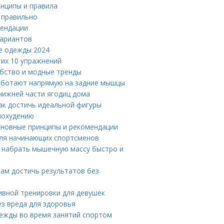
инципы и правила
ь правильно
мендации
вариантов
е одежды 2024
тих 10 упражнений
обство и модные тренды
работают напрямую на задние мышцы
 нижней части ягодиц дома
как достичь идеальной фигуры
похудению
основные принципы и рекомендации
ля начинающих спортсменов
к набрать мышечную массу быстро и
ам достичь результатов без
ивной тренировки для девушек
з вреда для здоровья
ежды во время занятий спортом