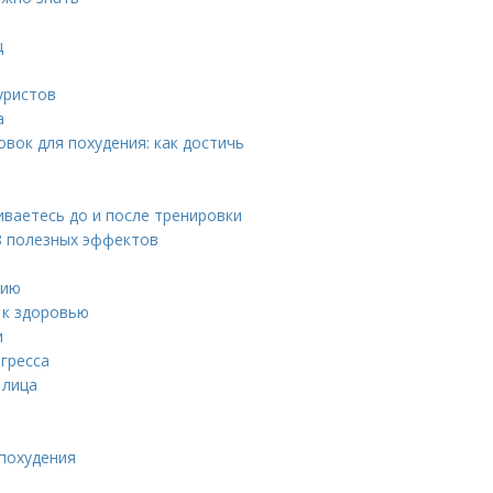
ц
уристов
а
вок для похудения: как достичь
иваетесь до и после тренировки
8 полезных эффектов
сию
 к здоровью
и
огресса
 лица
 похудения