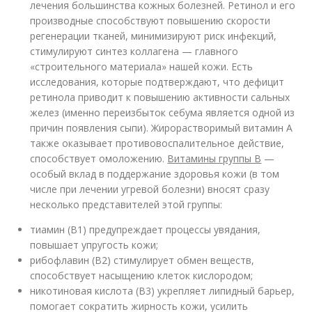
лечения большинства кожных болезней. Ретинол и его
производные способствуют повышению скорости
регенерации тканей, минимизируют риск инфекций,
стимулируют синтез коллагена — главного
«строительного материала» нашей кожи. Есть
исследования, которые подтверждают, что дефицит
ретинола приводит к повышению активности сальных
желез (именно переизбыток себума является одной из
причин появления сыпи). Жирорастворимый витамин А
также оказывает противовоспалительное действие,
способствует омоложению.
Витамины группы В
—
особый вклад в поддержание здоровья кожи (в том
числе при лечении угревой болезни) вносят сразу
несколько представителей этой группы:
тиамин (В1) предупреждает процессы увядания,
повышает упругость кожи;
рибофлавин (В2) стимулирует обмен веществ,
способствует насыщению клеток кислородом;
никотиновая кислота (В3) укрепляет липидный барьер,
помогает сократить жирность кожи, усилить