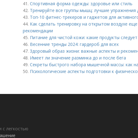
41.
Спортивная форма одежды: здоровье или стиль
42.
Тренируйте все группы мышц: лучшие упражнения
43.
Топ-10 фитнес-трекеров и гаджетов для активног
44.
Как сделать тренировку на открытом воздухе еще
рекомендации
45.
Питание для чистой кожи: какие продукты следуе
46.
Весенние тренды 2024: гардероб для всех
47.
Здоровый образ жизни: важные аспекты и рекоме
48.
Имеет ли значение разминка до и после бега
49.
Секреты быстрого набора мышечной массы: как н
50.
Психологические аспекты подготовки к физическо
 с легкостью
лашение