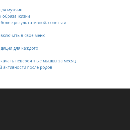
 для мужчин
о образа жизни
 более результативной: советы и
т включить в свое меню
ндации для каждого
акачать невероятные мышцы за месяц
й активности после родов