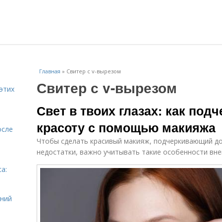
Главная
»
Свитер с v-вырезом
Свитер с v-вырезом
этих
Свет в твоих глазах: как под
красоту с помощью макияжа
осле
Чтобы сделать красивый макияж, подчеркивающий до
недостатки, важно учитывать такие особенности вне
а:
и
ений