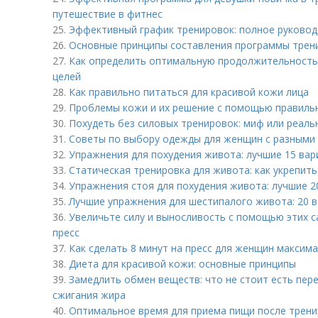
путешествие в фитнес
25.
Эффективный график тренировок: полное руково
26.
Основные принципы составления программы трен
27.
Как определить оптимальную продолжительность
целей
28.
Как правильно питаться для красивой кожи лица
29.
Проблемы кожи и их решение с помощью правиль
30.
Похудеть без силовых тренировок: миф или реаль
31.
Советы по выбору одежды для женщин с разными
32.
Упражнения для похудения живота: лучшие 15 ва
33.
Статическая тренировка для живота: как укрепи
34.
Упражнения стоя для похудения живота: лучшие 2
35.
Лучшие упражнения для шестипалого живота: 20 
36.
Увеличьте силу и выносливость с помощью этих 
пресс
37.
Как сделать 8 минут на пресс для женщин макси
38.
Диета для красивой кожи: основные принципы
39.
Замедлить обмен веществ: что не стоит есть пер
сжигания жира
40.
Оптимальное время для приема пищи после трени