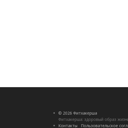
© 2026 Фитхакерша
Фитхакерша: здоровый образ жизни
Контакты
Пользовательское сог