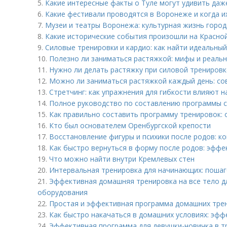
5.
Какие интересные факты о Туле могут удивить да
6.
Какие фестивали проводятся в Воронеже и когда и
7.
Музеи и театры Воронежа: культурная жизнь город
8.
Какие исторические события произошли на Красно
9.
Силовые тренировки и кардио: как найти идеальный
10.
Полезно ли заниматься растяжкой: мифы и реаль
11.
Нужно ли делать растяжку при силовой тренировк
12.
Можно ли заниматься растяжкой каждый день: со
13.
Стретчинг: как упражнения для гибкости влияют 
14.
Полное руководство по составлению программы 
15.
Как правильно составить программу тренировок:
16.
Кто был основателем Оренбургской крепости
17.
Восстановление фигуры и психики после родов: к
18.
Как быстро вернуться в форму после родов: эфф
19.
Что можно найти внутри Кремлевых стен
20.
Интервальная тренировка для начинающих: поша
21.
Эффективная домашняя тренировка на все тело д
оборудования
22.
Простая и эффективная программа домашних тре
23.
Как быстро накачаться в домашних условиях: эф
24.
Эффективная программа для девушки-новичка в т