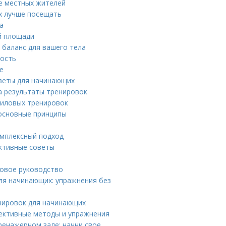
же местных жителей
х лучше посещать
а
й площади
 баланс для вашего тела
ность
е
веты для начинающих
на результаты тренировок
силовых тренировок
 основные принципы
омплексный подход
ективные советы
говое руководство
ля начинающих: упражнения без
нировок для начинающих
фективные методы и упражнения
ренажерном зале: начни свое