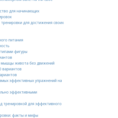
дство для начинающих
ировок
 тренировки для достижения своих
ного питания
ность
 типами фигуры
риантов
ть мышцы живота без движений
0 вариантов
вариантов
самых эффективных упражнений на
мально эффективными
ед тренировкой для эффективного
ровки: факты и мифы