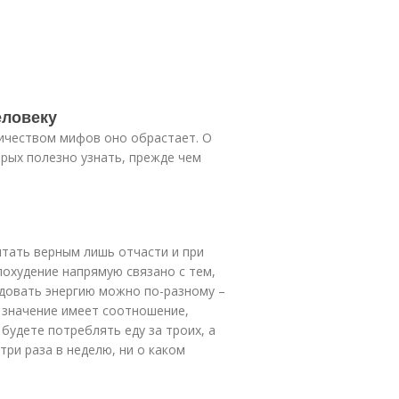
еловеку
ичеством мифов оно обрастает. О
орых полезно узнать, прежде чем
итать верным лишь отчасти и при
похудение напрямую связано с тем,
одовать энергию можно по-разному –
е значение имеет соотношение,
 будете потреблять еду за троих, а
три раза в неделю, ни о каком