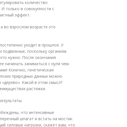
регулировать количество
 И только в совокупности с
метный эффект.
 а во взрослом возрасте это
постепенно уходит в прошлое. У
и подвижные, поскольку организм
 что нужно. После окончания
е начинать заниматься с нуля чем-
ыми! Конечно, генетическая
плохих природных данных можно
 «дерево». Какой в этом смысл?
реимуществах растяжки.
результаты.
убеждены, что интенсивные
перечный шпагат и встать на мостик.
ий силовые нагрузки, скажет вам, что