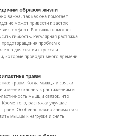
сидячим образом жизни
но важна, так как она помогает
идение может привести к застою
и дискомфорт. Растяжка помогает
сить гибкость. Регулярная растяжка
я предотвращения проблем с
лезна для снятия стресса и
ей, которые проводят много времени
филактике травм
тике травм. Когда мышцы и связки
и и менее склонны к растяжениям и
эластичность мышц и связок, что
. Кроме того, растяжка улучшает
ь травм. Особенно важно заниматься
вить мышцы к нагрузке и снять
егчить мышечные боли