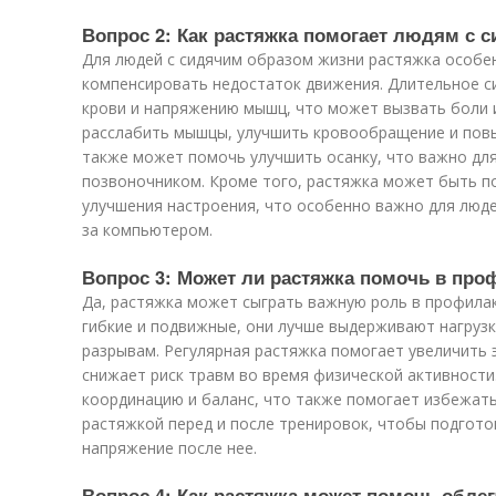
Вопрос 2: Как растяжка помогает людям с 
Для людей с сидячим образом жизни растяжка особен
компенсировать недостаток движения. Длительное с
крови и напряжению мышц, что может вызвать боли 
расслабить мышцы, улучшить кровообращение и повы
также может помочь улучшить осанку, что важно дл
позвоночником. Кроме того, растяжка может быть по
улучшения настроения, что особенно важно для люд
за компьютером.
Вопрос 3: Может ли растяжка помочь в про
Да, растяжка может сыграть важную роль в профилак
гибкие и подвижные, они лучше выдерживают нагрузк
разрывам. Регулярная растяжка помогает увеличить 
снижает риск травм во время физической активности
координацию и баланс, что также помогает избежат
растяжкой перед и после тренировок, чтобы подгото
напряжение после нее.
Вопрос 4: Как растяжка может помочь обл