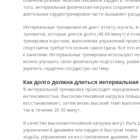
обычном режиме: низкоинтенсивное кардио в течение
того, интервальная физическая нагрузка сохраняет и
длительные кардиотренировки часто вызывают расщ
Интервальные тренировки не дают атлету скучать, в
тренингов, которые длятся долго (40-60 минут) и о
тренировки короткие, выполнение упражнений происх
спортсмена требуется полная самоотдача. Все это и
к занятиям. Интервальные тренировки используют не
можно улучшить свою физическую подготовку, развит
укрепить сердечно-сосудистую систему.
Как долго должна длиться интервальная
В интервальной тренировке происходит чередование
интенсивностью. Высокоинтенсивная нагрузка повыша
восстанавливает, затем вновь высокий темп выполнен
так в течение 20-30 минут.
В качестве высокоинтенсивной нагрузки могут быть
упражнения в динамике или кардио в быстром темпе.
ходьба, упражнения на восстановление дыхания, бег 