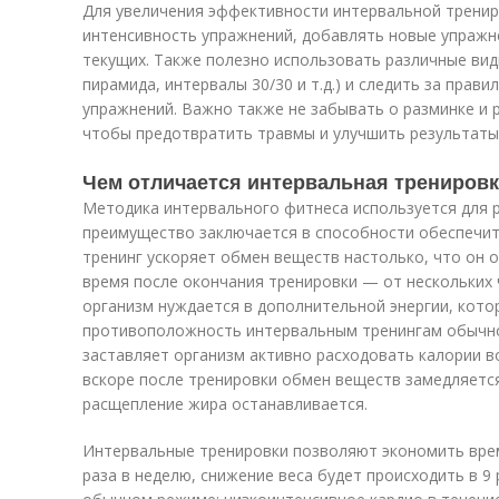
Для увеличения эффективности интервальной трени
интенсивность упражнений, добавлять новые упраж
текущих. Также полезно использовать различные вид
пирамида, интервалы 30/30 и т.д.) и следить за пра
упражнений. Важно также не забывать о разминке и р
чтобы предотвратить травмы и улучшить результаты
Чем отличается интервальная трениров
Методика интервального фитнеса используется для р
преимущество заключается в способности обеспечит
тренинг ускоряет обмен веществ настолько, что он 
время после окончания тренировки — от нескольких ч
организм нуждается в дополнительной энергии, кото
противоположность интервальным тренингам обычно
заставляет организм активно расходовать калории в
вскоре после тренировки обмен веществ замедляетс
расщепление жира останавливается.
Интервальные тренировки позволяют экономить время
раза в неделю, снижение веса будет происходить в 9 