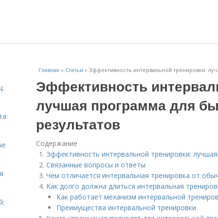
Главная
»
Статьи
»
Эффективность интервальной тренировки: луч
Эффективность интерваль
ц:
лучшая программа для б
та:
результатов
Содержание
ые
Эффективность интервальной тренировки: лучшая
Связанные вопросы и ответы
я
Чем отличается интервальная тренировка от обы
Как долго должна длиться интервальная трениро
Как работает механизм интервальной трениро
й:
Преимущества интервальной тренировки