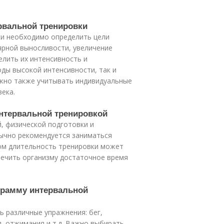
ервальной тренировки
ки необходимо определить цели
ярной выносливости, увеличение
елить их интенсивность и
ды высокой интенсивности, так и
ажно также учитывать индивидуальные
ека.
 интервальной тренировкой
й, физической подготовки и
ычно рекомендуется заниматься
том длительность тренировки может
печить организму достаточное время
грамму интервальной
 различные упражнения: бег,
я, отжимания и т.д. Важно выбирать