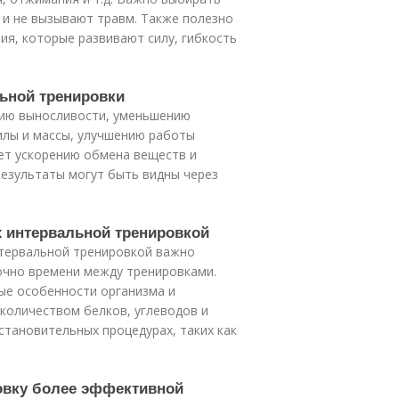
 и не вызывают травм. Также полезно
я, которые развивают силу, гибкость
льной тренировки
нию выносливости, уменьшению
илы и массы, улучшению работы
ет ускорению обмена веществ и
езультаты могут быть видны через
х интервальной тренировкой
нтервальной тренировкой важно
очно времени между тренировками.
ые особенности организма и
количеством белков, углеводов и
становительных процедурах, таких как
ровку более эффективной