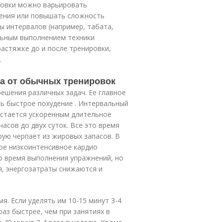
ровки можно варьировать
нения или повышать сложность
ы интервалов (например, табата,
вильным выполнением техники
астяжке до и после тренировки,
.
ка от обычных тренировок
ешения различных задач. Ее главное
ь быстрое похудение . Интервальный
остается ускоренным длительное
асов до двух суток. Все это время
рую черпает из жировых запасов. В
е низкоинтенсивное кардио
о время выполнения упражнений, но
я, энергозатраты снижаются и
. Если уделять им 10-15 минут 3-4
раз быстрее, чем при занятиях в