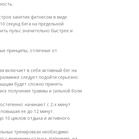
ность.
строя занятия фитнесом в виде
 10 секунд бега на предельной
рить пульс значительно быстрее и
ые принципы, отличные от
я включает в себя активный бег на
 разминке следует подойти серьезно:
мышцам будет сложно принять
риск получения травмы и сильной боли
степенно: начинают с 2-х минут
 повышая ее до 12 минут.
о 10 циклов отдыха и активного
альных тренировках необходимо
ло с временем отдыха. Например, на