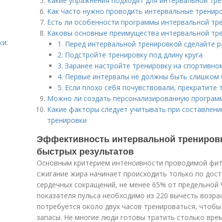
Какие упражнения подходят для интервальной тр
Как часто нужно проводить интервальные тренир
Есть ли особенности программы интервальной тр
Каковы основные преимущества интервальной тр
жи:
1. Перед интервальной тренировкой сделайте 
2. Подстройте тренировку под длину круга
3. Заранее настройте тренировку на спортивно
4. Первые интервалы не должны быть слишком
5. Если плохо себя почувствовали, прекратите 
Можно ли создать персонализированную програм
Какие факторы следует учитывать при составлен
тренировки
Эффективность интервальной тренировк
быстрых результатов
Основным критерием интенсивности проводимой фитн
сжигание жира начинает происходить только по дос
сердечных сокращений, не менее 65% от предельной 
показателя пульса необходимо из 220 вычесть возра
потребуется около двух часов тренироваться, чтобы
запасы. Не многие люди готовы тратить столько врем