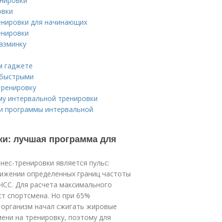
енировки
овки
енировки для начинающих
енировки
разминку
м гаджете
 быстрыми
тренировку
му интервальной тренировки
ии программы интервальной
и: лучшая программа для
ес-тренировки является пульс:
тижении определенных границ частоты
ЧСС. Для расчета максимального
ст спортсмена. Но при 65%
 организм начал сжигать жировые
ени на тренировку, поэтому для