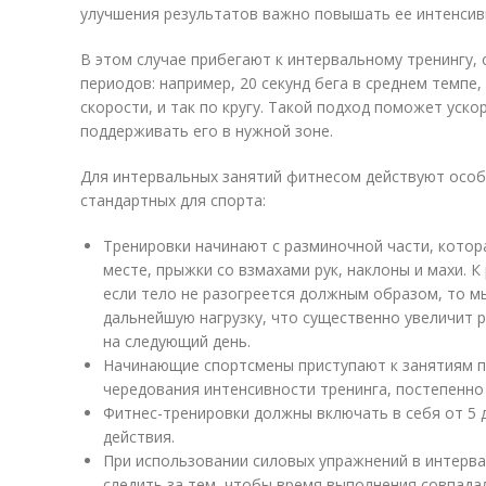
улучшения результатов важно повышать ее интенсив
В этом случае прибегают к интервальному тренингу, 
периодов: например, 20 секунд бега в среднем темпе,
скорости, и так по кругу. Такой подход поможет уско
поддерживать его в нужной зоне.
Для интервальных занятий фитнесом действуют особ
стандартных для спорта:
Тренировки начинают с разминочной части, котора
месте, прыжки со взмахами рук, наклоны и махи. К
если тело не разогреется должным образом, то 
дальнейшую нагрузку, что существенно увеличит 
на следующий день.
Начинающие спортсмены приступают к занятиям по
чередования интенсивности тренинга, постепенно
Фитнес-тренировки должны включать в себя от 5 д
действия.
При использовании силовых упражнений в интерв
следить за тем, чтобы время выполнения совпада