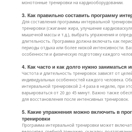
монотонные тренировки на кардиооборудовании.
3. Как правильно составить программу инт
Для составления программы интервальной трениров
тренировки (сжигание жира, улучшение кардиоваскул
мышечной массы и т.д.), выбрать упражнения и опред
длительность. Программа должна включать как перио
периоды отдыха или более низкой интенсивности. В
особенности и физическую подготовку каждого челов
4. Как часто и как долго нужно заниматься
Частота и длительность тренировок зависят от целе
индивидуальных особенностей каждого человека. Об
интервальной тренировкой 2-4 раза в неделю, при э
варьироваться от 20 до 45 минут. Важно также обес
для восстановления после интенсивных тренировок.
5. Какие упражнения можно включить в про
тренировки
Программа интервальной тренировки может включать
велосипед, гребной тренажер, скакалку, подтягивани