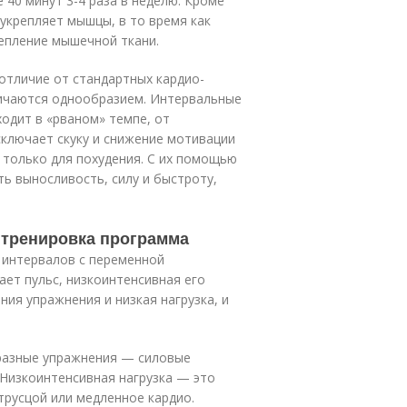
 40 минут 3-4 раза в неделю. Кроме
 укрепляет мышцы, в то время как
епление мышечной ткани.
 отличие от стандартных кардио-
тличаются однообразием. Интервальные
одит в «рваном» темпе, от
сключает скуку и снижение мотивации
 только для похудения. С их помощью
ь выносливость, силу и быстроту,
 тренировка программа
 интервалов с переменной
ет пульс, низкоинтенсивная его
ия упражнения и низкая нагрузка, и
 разные упражнения — силовые
 Низкоинтенсивная нагрузка — это
трусцой или медленное кардио.