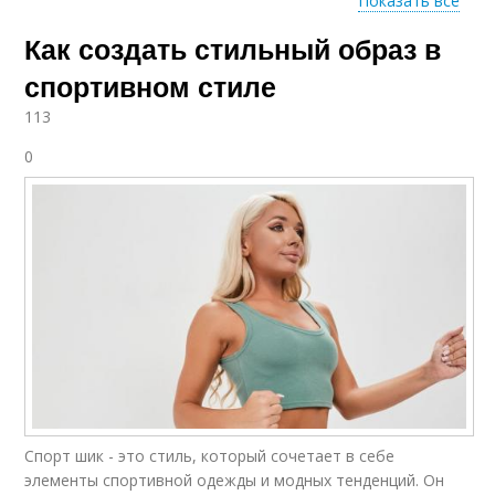
Показать все
Как создать стильный образ в
Ткань для
Спортивные костюмы
спортивной одежды
спортивном стиле
113
0
Спортивная одежда
Спортивный костюм
Спортивный
Спортивный тренд
топ+костюм
Спорт шик - это стиль, который сочетает в себе
элементы спортивной одежды и модных тенденций. Он