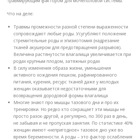
травмирующим фактором для мочеполовой системы.
Что на деле:
Травмы промежности разной степени выраженности
сопровождают любые роды. Усугубляют положение
стремительные роды и эпизиотомия (надрезание
тканей акушером для предотвращения разрывов).
Величина растянутости влагалища увеличивается при
родах крупным плодом, затяжных родах
В силу изменения образа жизни, уменьшения
активного хождения пешком, рафинированного
питания, курения, ресурс тканей даже у молодых
женщин оказывается недостаточными для
возвращения дородовой формы влагалища
Многие знают про мышцы тазового дна и про их
тренировки. Но редко кто сокращает эти мышцы не
просто разок-другой, а регулярно, по 300 раз в день,
не забывая и не пропуская занятия. По статистике 40%
женщин имеют «непригодное» тазовое дно уже во
время беременности. А роды – это фактор ослабления