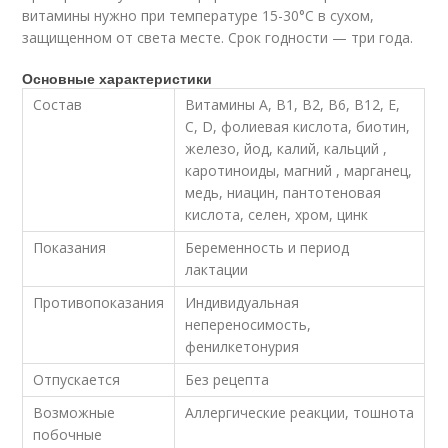
витамины нужно при температуре 15-30°C в сухом,
защищенном от света месте. Срок годности — три года.
Основные характеристики
Состав
Витамины А, В1, В2, В6, В12, E,
С, D, фолиевая кислота, биотин,
железо, йод, калий, кальций ,
каротиноиды, магний , марганец,
медь, ниацин, пантотеновая
кислота, селен, хром, цинк
Показания
Беременность и период
лактации
Противопоказания
Индивидуальная
непереносимость,
фенилкетонурия
Отпускается
Без рецепта
Возможные
Аллергические реакции, тошнота
побочные