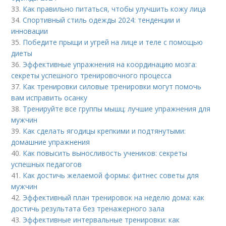
33.
Как правильно питаться, чтобы улучшить кожу лица
34.
Спортивный стиль одежды 2024: тенденции и
инновации
35.
Победите прыщи и угрей на лице и теле с помощью
диеты
36.
Эффективные упражнения на координацию мозга:
секреты успешного тренировочного процесса
37.
Как тренировки силовые тренировки могут помочь
вам исправить осанку
38.
Тренируйте все группы мышц: лучшие упражнения для
мужчин
39.
Как сделать ягодицы крепкими и подтянутыми:
домашние упражнения
40.
Как повысить выносливость учеников: секреты
успешных педагогов
41.
Как достичь желаемой формы: фитнес советы для
мужчин
42.
Эффективный план тренировок на неделю дома: как
достичь результата без тренажерного зала
43.
Эффективные интервальные тренировки: как