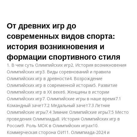
От древних игр до
современных видов спорта:
история возникновения и
формации спортивного стиля
1. В чем суть Олимпийских игр2. История возникновения
Олимпийских игр3. Виды соревнований и правила
Олимпийских игр в древности4. Возрождение
Олимпийских игр в современной истории5. Развитие
Олимпийских игр в ХХ веке6. Женщины в истории
Олимпийских игр7. Олимпийские игры в наше время7.1
Командный зачет7.2 Медальный зачет7.3 Летние
Олимпийские игры7.4 Зимние Олимпийские игры7.5 Место
проведения Олимпиады8. История Олимпийских игр в
России9. Роль МОК в Олимпийских играх10.
Коммерческая сторона ОИ11. Олимпиада-2024 и