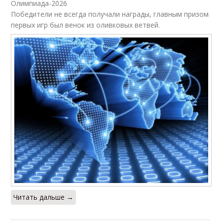
Олимпиада-2026
Победители не всегда получали награды, главным призом
первых игр был венок из оливковых ветвей.
Читать дальше →