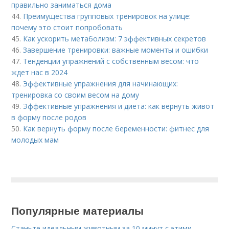
правильно заниматься дома
44.
Преимущества групповых тренировок на улице:
почему это стоит попробовать
45.
Как ускорить метаболизм: 7 эффективных секретов
46.
Завершение тренировки: важные моменты и ошибки
47.
Тенденции упражнений с собственным весом: что
ждет нас в 2024
48.
Эффективные упражнения для начинающих:
тренировка со своим весом на дому
49.
Эффективные упражнения и диета: как вернуть живот
в форму после родов
50.
Как вернуть форму после беременности: фитнес для
молодых мам
Популярные материалы
Станьте идеальным животным за 10 минут с этими