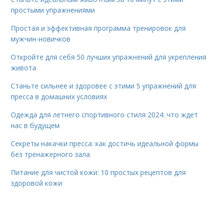
простыми упражнениями
Простая и эффективная программа тренировок для
мужчин-новичков
Откройте для себя 50 лучших упражнений для укрепления
живота
Станьте сильнее и здоровее с этими 5 упражнений для
пресса в домашних условиях
Одежда для летнего спортивного стиля 2024: что ждет
нас в будущем
Секреты накачки пресса: как достичь идеальной формы
без тренажерного зала
Питание для чистой кожи: 10 простых рецептов для
здоровой кожи