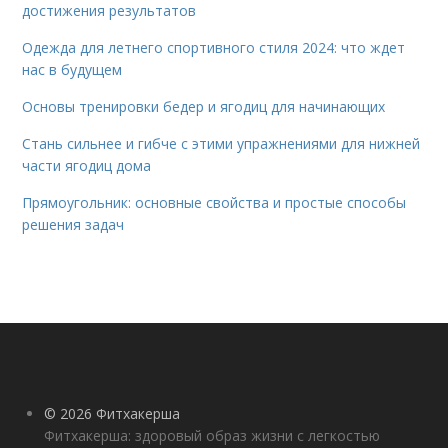
достижения результатов
Одежда для летнего спортивного стиля 2024: что ждет
нас в будущем
Основы тренировки бедер и ягодиц для начинающих
Стань сильнее и гибче с этими упражнениями для нижней
части ягодиц дома
Прямоугольник: основные свойства и простые способы
решения задач
© 2026 Фитхакерша
Фитхакерша: здоровый образ жизни с легкостью