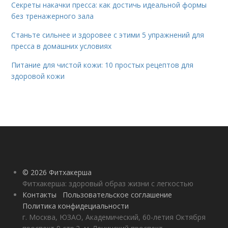
Секреты накачки пресса: как достичь идеальной формы
без тренажерного зала
Станьте сильнее и здоровее с этими 5 упражнений для
пресса в домашних условиях
Питание для чистой кожи: 10 простых рецептов для
здоровой кожи
© 2026 Фитхакерша
Фитхакерша: здоровый образ жизни с легкостью
Контакты
Пользовательское соглашение
Политика конфидециальности
г. Москва, ЮЗАО, Академический, 60-летия Октября