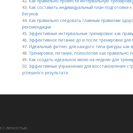
42.
Как правильно провести интервальную тренировк
43.
Как составить индивидуальный план подготовки к
бегунов
44.
Как правильно следовать главным правилам здоро
рекомендации
45.
Эффективные интервальные тренировки: как прав
46.
Эффективное питание до и после тренировки для
47.
Идеальный фитнес для каждого типа фигуры: как
48.
Тренировки, питание, психология: как правильно 
49.
Как создать идеальное меню на неделю для трени
50.
Эффективные упражнения для восстановления стр
успешного результата
 с легкостью