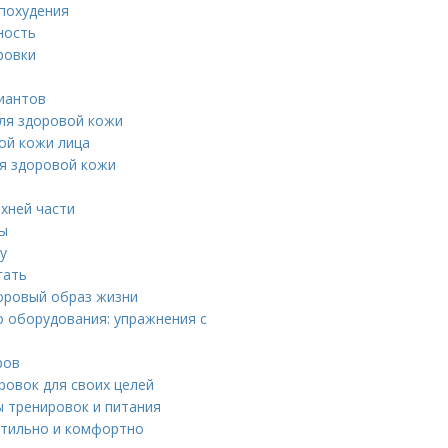
 похудения
ность
ровки
риантов
ля здоровой кожи
ой кожи лица
ля здоровой кожи
рхней части
ды
у
гать
доровый образ жизни
о оборудования: упражнения с
ров
ровок для своих целей
ы тренировок и питания
стильно и комфортно