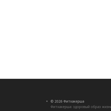
© 2026 Фитхакерша
Фитхакерша: здоровый образ жизни