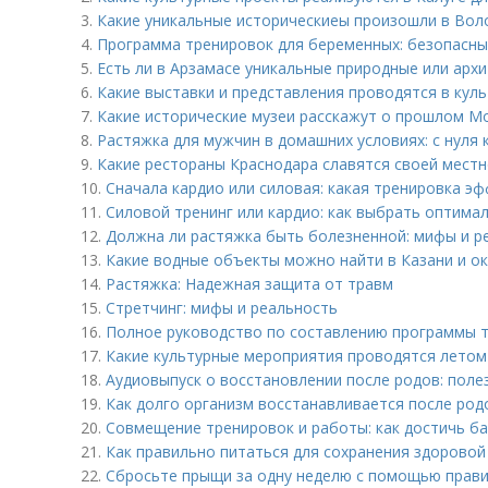
3.
Какие уникальные историческиеы произошли в Вол
4.
Программа тренировок для беременных: безопасн
5.
Есть ли в Арзамасе уникальные природные или арх
6.
Какие выставки и представления проводятся в кул
7.
Какие исторические музеи расскажут о прошлом М
8.
Растяжка для мужчин в домашних условиях: с нуля 
9.
Какие рестораны Краснодара славятся своей местн
10.
Сначала кардио или силовая: какая тренировка э
11.
Силовой тренинг или кардио: как выбрать оптима
12.
Должна ли растяжка быть болезненной: мифы и р
13.
Какие водные объекты можно найти в Казани и о
14.
Растяжка: Надежная защита от травм
15.
Стретчинг: мифы и реальность
16.
Полное руководство по составлению программы т
17.
Какие культурные мероприятия проводятся летом
18.
Аудиовыпуск о восстановлении после родов: поле
19.
Как долго организм восстанавливается после род
20.
Совмещение тренировок и работы: как достичь б
21.
Как правильно питаться для сохранения здоровой
22.
Сбросьте прыщи за одну неделю с помощью прави