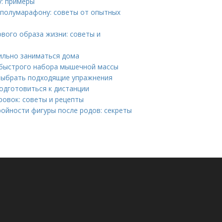
у: примеры
 полумарафону: советы от опытных
вого образа жизни: советы и
ильно заниматься дома
 быстрого набора мышечной массы
 выбрать подходящие упражнения
подготовиться к дистанции
ровок: советы и рецепты
ойности фигуры после родов: секреты