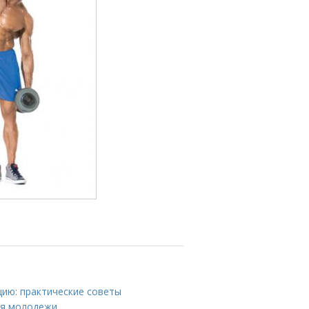
цию: практические советы
ля молодежи