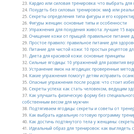
23.
Кардио или силовая тренировка: что выбрать для
24.
Похудеть без силовых тренировок: миф или реаль
25.
Секреты определения типа фигуры и его корректи
26.
Фигуры женщин: основные типы и особенности
27.
Упражнения для похудения живота: лучшие 15 ва
28.
Очищение кожи от прыщей: правильное питание д
29.
Простое правило: правильное питание для здоров
30.
Питание для чистой кожи: 10 простых рецептов д
31.
Диета для красивой кожи: основные принципы
32.
Сильные ягодицы: 10 упражнений для развития ве
33.
Устранение ямок на ягодицах: проверенные мето
34.
Какие упражнения помогут детям исправить осанк
35.
Опасные упражнения после родов: что стоит избе
36.
Секреты успеха: как стать человеком, ведущим з
37.
Как улучшить физическую форму без специальног
собственным весом для мужчин
38.
Подтягиваем ягодицы: секреты и советы от трене
39.
Как выбрать идеальную готовую программу трени
40.
Как достичь подтянутого тела у женщины: секрет
41.
Идеальный образ для тренировок: как выглядеть 