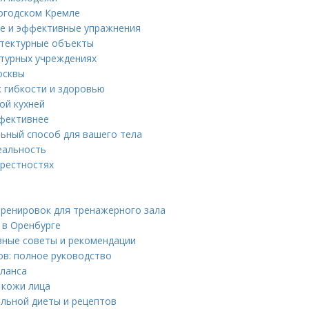
огодском Кремле
ые и эффективные упражнения
итектурные объекты
ьтурных учреждениях
осквы
к гибкости и здоровью
ой кухней
ффективнее
льный способ для вашего тела
еальность
крестностях
ренировок для тренажерного зала
 в Оренбурге
зные советы и рекомендации
ов: полное руководство
аланса
 кожи лица
льной диеты и рецептов