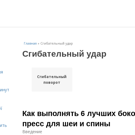
Главная
»
Сгибательный удар
Сгибательный удар
ля
Сгибательный
поворот
инут
ц:
Как выполнять 6 лучших бок
пресс для шеи и спины
шить
Введение