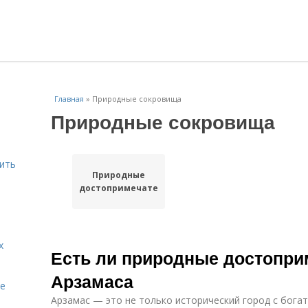
Главная
»
Природные сокровища
Природные сокровища
шить
Природные
достопримечательности
х
Есть ли природные достопри
Арзамаса
te
Арзамас — это не только исторический город с богат