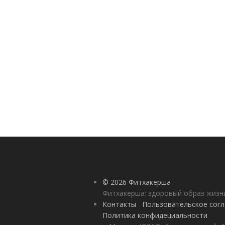
© 2026 Фитхакерша
Фитхакерша: здоровый образ жизни
Контакты
Пользовательское сог
Политика конфидециальности