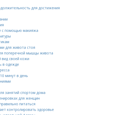
одолжительность для достижения
тании
ния
ту с помощью макияжа
фигуры
тикам
ями для живота стоя
для поперечной мышцы живота
й вид своей кожи
ь в одежде
ресса
10 минут в день
ениями
ля занятий спортом дома
ренировках для женщин
 правильно питаться
гает контролировать здоровье