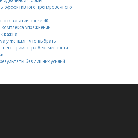
чь идеальной формы
ты эффективного тренировочного
ивных занятий после 40
ю комплекса упражнений
ак важна
ма у женщин: что выбрать
етьего триместра беременности
ки
результаты без лишних усилий