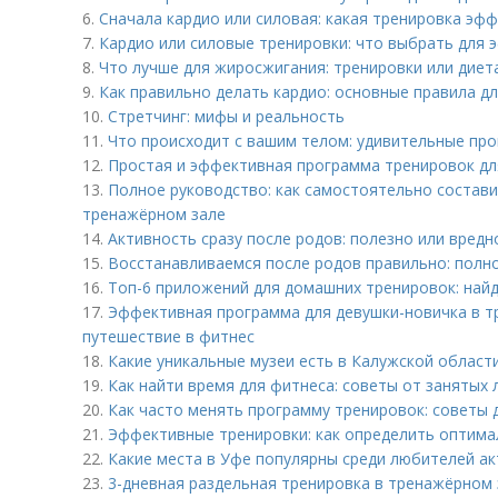
6.
Сначала кардио или силовая: какая тренировка эф
7.
Кардио или силовые тренировки: что выбрать для 
8.
Что лучше для жиросжигания: тренировки или диет
9.
Как правильно делать кардио: основные правила д
10.
Стретчинг: мифы и реальность
11.
Что происходит с вашим телом: удивительные про
12.
Простая и эффективная программа тренировок д
13.
Полное руководство: как самостоятельно состав
тренажёрном зале
14.
Активность сразу после родов: полезно или вредн
15.
Восстанавливаемся после родов правильно: полно
16.
Топ-6 приложений для домашних тренировок: найд
17.
Эффективная программа для девушки-новичка в т
путешествие в фитнес
18.
Какие уникальные музеи есть в Калужской област
19.
Как найти время для фитнеса: советы от занятых
20.
Как часто менять программу тренировок: советы 
21.
Эффективные тренировки: как определить оптим
22.
Какие места в Уфе популярны среди любителей а
23.
3-дневная раздельная тренировка в тренажёрном 