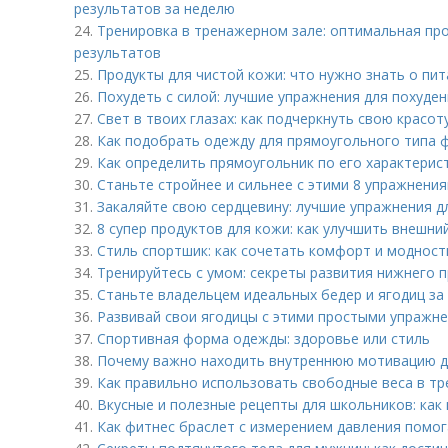
результатов за неделю
24.
Тренировка в тренажерном зале: оптимальная пр
результатов
25.
Продукты для чистой кожи: что нужно знать о пи
26.
Похудеть с силой: лучшие упражнения для похуде
27.
Свет в твоих глазах: как подчеркнуть свою красо
28.
Как подобрать одежду для прямоугольного типа 
29.
Как определить прямоугольник по его характерис
30.
Станьте стройнее и сильнее с этими 8 упражнени
31.
Закаляйте свою сердцевину: лучшие упражнения 
32.
8 супер продуктов для кожи: как улучшить внешни
33.
Стиль спортшик: как сочетать комфорт и модност
34.
Тренируйтесь с умом: секреты развития нижнего п
35.
Станьте владельцем идеальных бедер и ягодиц за 
36.
Развивай свои ягодицы с этими простыми упражн
37.
Спортивная форма одежды: здоровье или стиль
38.
Почему важно находить внутреннюю мотивацию д
39.
Как правильно использовать свободные веса в т
40.
Вкусные и полезные рецепты для школьников: как
41.
Как фитнес браслет с измерением давления помо