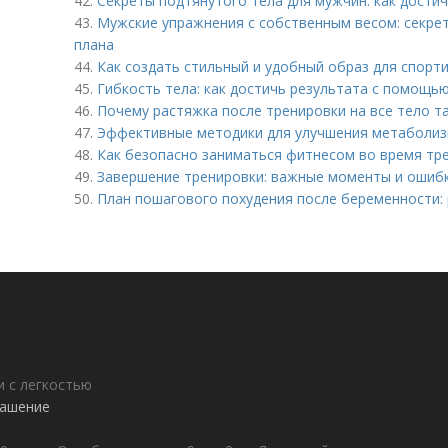
42.
Секреты подтянутого тела для мужчин: как дости
43.
Мужские упражнения с собственным весом: секре
плана
44.
Как создать стильный и удобный образ для спорт
45.
Гибкость тела: как достичь результата с помощь
46.
Почему растяжка после тренировки на все тело т
47.
Эффективные методики для улучшения метаболиз
48.
Как безопасно заниматься фитнесом во время тр
49.
Завершение тренировки: важные моменты и ошиб
50.
План пошагового похудения после беременности: 
 с легкостью
лашение