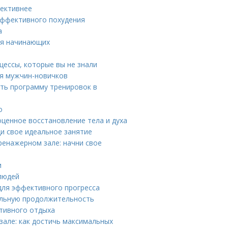
фективнее
эффективного похудения
а
ля начинающих
цессы, которые вы не знали
ля мужчин-новичков
ить программу тренировок в
о
ценное восстановление тела и духа
и свое идеальное занятие
ренажерном зале: начни свое
и
 людей
для эффективного прогресса
альную продолжительность
ктивного отдыха
зале: как достичь максимальных