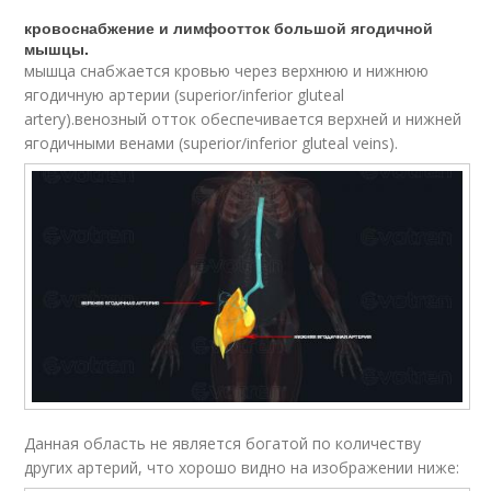
кровоснабжение и лимфоотток большой ягодичной
мышцы.
мышца снабжается кровью через верхнюю и нижнюю
ягодичную артерии (superior/inferior gluteal
artery).венозный отток обеспечивается верхней и нижней
ягодичными венами (superior/inferior gluteal veins).
Данная область не является богатой по количеству
других артерий, что хорошо видно на изображении ниже: