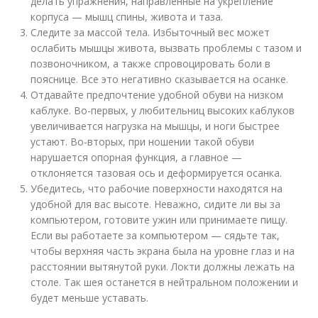
делать упражнения, направленные на укрепление
корпуса — мышц спины, живота и таза.
Следите за массой тела. Избыточный вес может
ослабить мышцы живота, вызвать проблемы с тазом и
позвоночником, а также спровоцировать боли в
пояснице. Все это негативно сказывается на осанке.
Отдавайте предпочтение удобной обуви на низком
каблуке. Во-первых, у любительниц высоких каблуков
увеличивается нагрузка на мышцы, и ноги быстрее
устают. Во-вторых, при ношении такой обуви
нарушается опорная функция, а главное —
отклоняется тазовая ось и деформируется осанка.
Убедитесь, что рабочие поверхности находятся на
удобной для вас высоте. Неважно, сидите ли вы за
компьютером, готовите ужин или принимаете пищу.
Если вы работаете за компьютером — сядьте так,
чтобы верхняя часть экрана была на уровне глаз и на
расстоянии вытянутой руки. Локти должны лежать на
столе. Так шея останется в нейтральном положении и
будет меньше уставать.