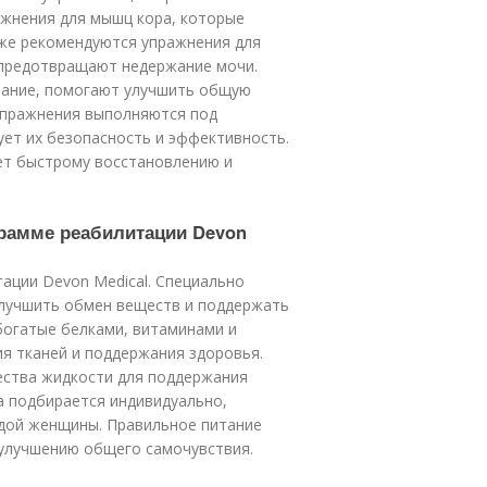
ажнения для мышц кора, которые
кже рекомендуются упражнения для
 предотвращают недержание мочи.
авание, помогают улучшить общую
 упражнения выполняются под
ует их безопасность и эффективность.
ет быстрому восстановлению и
грамме реабилитации Devon
ации Devon Medical. Специально
улучшить обмен веществ и поддержать
 богатые белками, витаминами и
я тканей и поддержания здоровья.
ества жидкости для поддержания
а подбирается индивидуально,
дой женщины. Правильное питание
 улучшению общего самочувствия.