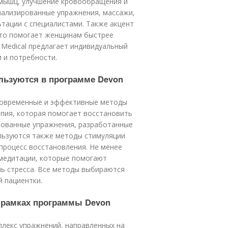
 мышц, улучшение кровообращения и
иализированные упражнения, массажи,
тации с специалистами. Также акцент
 что помогает женщинам быстрее
 Medical предлагает индивидуальный
 и потребности.
льзуются в программе Devon
 современные и эффективные методы
апия, которая помогает восстановить
рованные упражнения, разработанные
ользуются также методы стимуляции
процесс восстановления. Не менее
медитации, которые помогают
нь стресса. Все методы выбираются
й пациентки.
в рамках программы Devon
плекс упражнений, направленных на