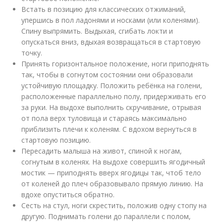
Встать в позицию для классических отжиманий,
упершись в пол ладонями и носками (или коленями).
Спину выпрямить. Выдыхая, сгибать локти и
опускаться вниз, вдыхая возвращаться в стартовую
точку.
Принять горизонтальное положение, ноги приподнять
так, чтобы в согнутом состоянии они образовали
устойчивую площадку. Положить ребёнка на голени,
расположенные параллельно полу, придерживать его
за руки. На выдохе выполнить скручивание, отрывая
от пола верх туловища и стараясь максимально
приблизить плечи к коленям. С вдохом вернуться в
стартовую позицию.
Пересадить малыша на живот, спиной к ногам,
согнутым в коленях. На выдохе совершить ягодичный
мостик — приподнять вверх ягодицы так, чтоб тело
от коленей до плеч образовывало прямую линию. На
вдохе опуститься обратно.
Сесть на стул, ноги скрестить, положив одну стопу на
другую. Поднимать голени до параллели с полом,