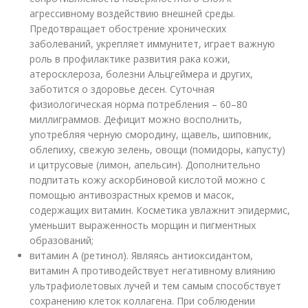
агрессивному воздействию внешней среды.
Предотвращает обострение хронических
заболеваний, укрепляет иммунитет, играет важную
роль в профилактике развития рака кожи,
атеросклероза, болезни Альцгеймера и других,
заботится о здоровье десен. Суточная
физиологическая норма потребления – 60–80
миллиграммов. Дефицит можно восполнить,
употребляя черную смородину, щавель, шиповник,
облепиху, свежую зелень, овощи (помидоры, капусту)
и цитрусовые (лимон, апельсин). Дополнительно
подпитать кожу аскорбиновой кислотой можно с
помощью антивозрастных кремов и масок,
содержащих витамин. Косметика увлажнит эпидермис,
уменьшит выраженность морщин и пигментных
образований;
витамин А (ретинол). Являясь антиоксидантом,
витамин А противодействует негативному влиянию
ультрафиолетовых лучей и тем самым способствует
сохранению клеток коллагена. При соблюдении