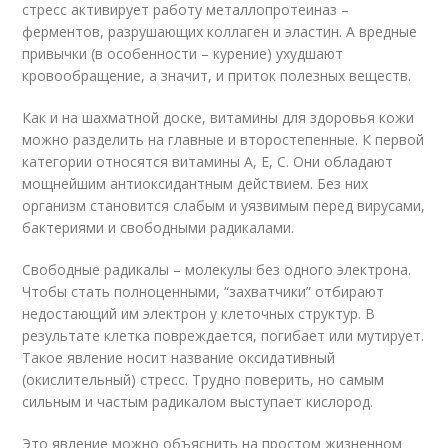
стресс активирует работу металлопротеиназ –
ферментов, разрушающих коллаген и эластин. А вредные
привычки (в особенности – курение) ухудшают
кровообращение, а значит, и приток полезных веществ.
Как и на шахматной доске, витамины для здоровья кожи
можно разделить на главные и второстепенные. К первой
категории относятся витамины А, Е, С. Они обладают
мощнейшим антиоксидантным действием. Без них
организм становится слабым и уязвимым перед вирусами,
бактериями и свободными радикалами.
Свободные радикалы – молекулы без одного электрона.
Чтобы стать полноценными, “захватчики” отбирают
недостающий им электрон у клеточных структур. В
результате клетка повреждается, погибает или мутирует.
Такое явление носит название оксидативный
(окислительный) стресс. Трудно поверить, но самым
сильным и частым радикалом выступает кислород.
Это явление можно объяснить на простом жизненном