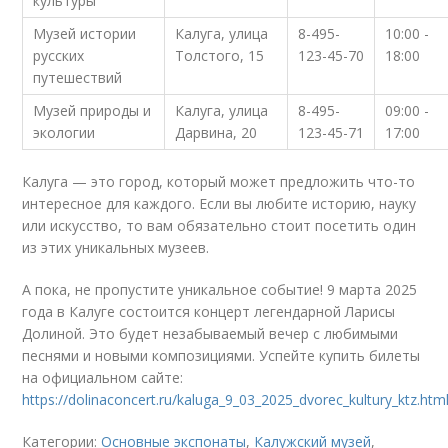
культуры
Музей истории
Калуга, улица
8-495-
10:00 -
русских
Толстого, 15
123-45-70
18:00
путешествий
Музей природы и
Калуга, улица
8-495-
09:00 -
экологии
Дарвина, 20
123-45-71
17:00
Калуга — это город, который может предложить что-то
интересное для каждого. Если вы любите историю, науку
или искусство, то вам обязательно стоит посетить один
из этих уникальных музеев.
А пока, не пропустите уникальное событие! 9 марта 2025
года в Калуге состоится концерт легендарной Ларисы
Долиной. Это будет незабываемый вечер с любимыми
песнями и новыми композициями. Успейте купить билеты
на официальном сайте:
https://dolinaconcert.ru/kaluga_9_03_2025_dvorec_kultury_ktz.htm
Категории:
Основные экспонаты
,
Калужский музей
,