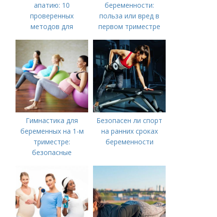
апатию: 10
беременности:
проверенных
польза или вред в
методов для
первом триместре
повышения
мотивации
Гимнастика для
Безопасен ли спорт
беременных на 1-м
на ранних сроках
триместре:
беременности
безопасные
упражнения для
здоровья