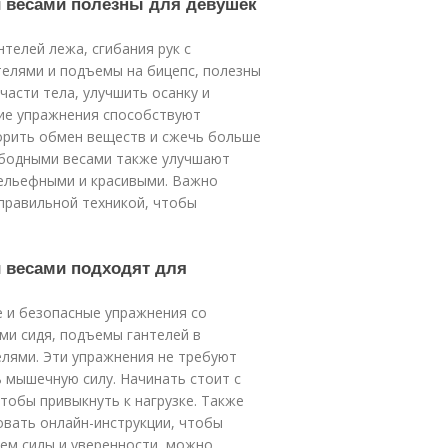
и весами полезны для девушек
телей лежа, сгибания рук с
нтелями и подъемы на бицепс, полезны
части тела, улучшить осанку и
ие упражнения способствуют
орить обмен веществ и сжечь больше
вободными весами также улучшают
ельефными и красивыми. Важно
правильной техникой, чтобы
 весами подходят для
 и безопасные упражнения со
ями сидя, подъемы гантелей в
елями. Эти упражнения не требуют
 мышечную силу. Начинать стоит с
тобы привыкнуть к нагрузке. Также
овать онлайн-инструкции, чтобы
ием силы и уверенности, можно