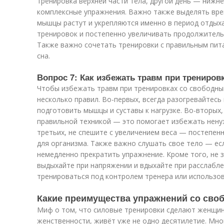
тренировка верхней части тела, другой день — нижне
комплексные упражнения. Важно также выделять врем
мышцы растут и укрепляются именно в период отдыха
тренировок и постепенно увеличивать продолжитель
Также важно сочетать тренировки с правильным пит
сна.
Вопрос 7: Как избежать травм при трениро
Чтобы избежать травм при тренировках со свободны
несколько правил. Во-первых, всегда разогревайтесь
подготовить мышцы и суставы к нагрузке. Во-вторых
правильной техникой — это помогает избежать ненуж
третьих, не спешите с увеличением веса — постепен
для организма. Также важно слушать свое тело — есл
немедленно прекратить упражнение. Кроме того, не
выдыхайте при напряжении и вдыхайте при расслаблен
тренироваться под контролем тренера или использов
Какие преимущества упражнений со сво
Миф о том, что силовые тренировки сделают женщин
женственности, живёт уже не одно десятилетие. Мно