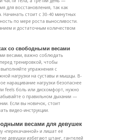
й части тела, а третий день —
я для восстановления, так как
. Начинать стоит с 30-40 минутных
ность по мере роста выносливости.
анием и достаточным количеством
вках со свободными весами
ми весами, важно соблюдать
 перед тренировкой, чтобы
, выполняйте упражнения с
ной нагрузки на суставы и мышцы. В-
ное наращивание нагрузки безопаснее
и feels боль или дискомфорт, нужно
 забывайте о правильном дыхании —
ии. Если вы новичок, стоит
ать видео-инструкции.
бодными весами для девушек
у «перекачанной» и лишат её
гие девушки избегают штанг, гантелей