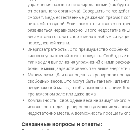
упражнения называют изолированными (как будто
от остального организма). Совершить те же дейст
сможет. Ведь естественные движения требуют сог
не какой-то одной. Если заниматься только на тр
развиваться неравномерно. Этого недостатка ли
весами: она готовит спортсмена к любым ситуаци
повседневной жизни.
Энергозатратность . Это преимущество особенно 
силовых упражнений хочет похудеть. Свободные в
так как для выполнения упражнений с ними расход
больше мышц задействовано, тем выше энергетич
Минимализм . Для полноценных тренировок пона
свободных весов. Это могут быть гантели, штанги 
неодинаковой массы, чтобы выполнять с ними бол
тренажерном зале или даже дома.
Компактность . Свободные веса не займут много м
использовать для тренировок в домашних условия
недостаточно места. А возможность посещать спор
Связанные вопросы и ответы: