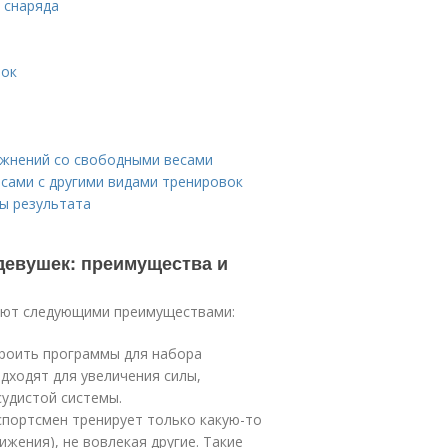
 снаряда
вок
ажнений со свободными весами
сами с другими видами тренировок
бы результата
девушек: преимущества и
ают следующими преимуществами:
троить программы для набора
дходят для увеличения силы,
удистой системы.
спортсмен тренирует только какую-то
ижения), не вовлекая другие. Такие