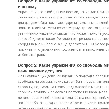
Вопрос 1: Какие упражнения со свободным
и почему
Упражнения со свободными весами, такие как жим ган
гантелями, разгибания рук с гантелями, выпады с га
для девушек. Они помогают укрепить мышцы верхней 
повысить общую физическую форму. Кроме того, так
увеличению мышечной массы, что может помочь уск
калорий даже в покое. Регулярные тренировки со с
координацию и баланс, а еще делают мышцы более р
помнить, что упражнения должны быть выполнены с 
избежать травм.
Вопрос 2: Какие упражнения со свободными
начинающих девушек
Для начинающих девушек идеально подходят простые
свободными весами, такие как сгибания рук с гантел
стороны, подъемы гантелей над головой и махи гант
сложной техники и помогают постепенно наращивать
легких весов и небольшого количества повторений, ч
важно работать под контролем тренера или использ
избежать ошибок в технике. Постепенно, с увеличен