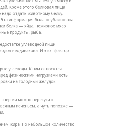
белка увеличивает мышечную массу и
дей. Кроме этого белковая пища
 надо отдать животному белку.
 Эта информация была опубликована
чники белка — яйца, нежирное мясо
чные продукты, рыба.
недостатке углеводной пищи
еводов неодинакова. И этот фактор
рые углеводы. К ним относятся
перед физическими нагрузками есть
нировки на голодный желудок
я энергии можно перекусить
овсяным печеньем, а чуть попозже —
и.
нием жира. Но небольшое количество