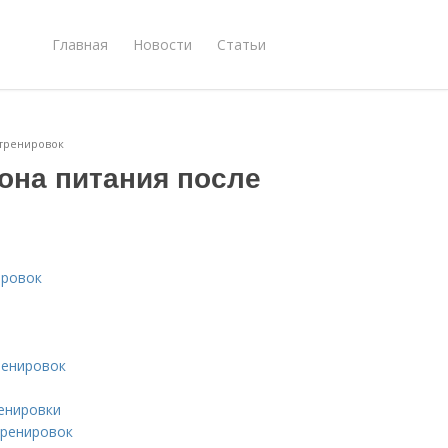
Главная
Новости
Статьи
 тренировок
она питания после
ировок
ренировок
енировки
тренировок