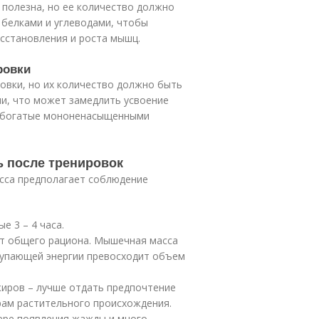
 полезна, но ее количество должно
 белками и углеводами, чтобы
сстановления и роста мышц.
ровки
овки, но их количество должно быть
ми, что может замедлить усвоение
, богатые мононенасыщенными
ь после тренировок
сса предполагает соблюдение
е 3 – 4 часа.
т общего рациона. Мышечная масса
ступающей энергии превосходит объем
жиров – лучше отдать предпочтение
рам растительного происхождения.
ере появления жажды и много.