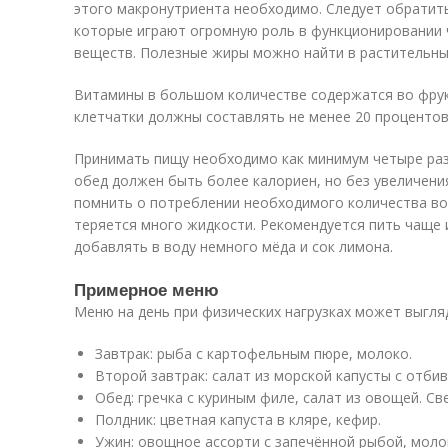
этого макронутриента необходимо. Следует обратит
которые играют огромную роль в функционировании 
веществ. Полезные жиры можно найти в растительных
Витамины в большом количестве содержатся во фрук
клетчатки должны составлять не менее 20 процентов
Принимать пищу необходимо как минимум четыре раза
обед должен быть более калориен, но без увеличени
помнить о потреблении необходимого количества во
теряется много жидкости. Рекомендуется пить чаще
добавлять в воду немного мёда и сок лимона.
Примерное меню
Меню на день при физических нагрузках может выгляд
Завтрак: рыба с картофельным пюре, молоко.
Второй завтрак: салат из морской капусты с отбив
Обед: гречка с куриным филе, салат из овощей. С
Полдник: цветная капуста в кляре, кефир.
Ужин: овощное ассорти с запечённой рыбой, моло