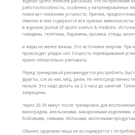
Журнал Sports medicine рассказал, что потребление 
работоспособность, особенно у натренированных лю
помогает снижению усталости. Причём, предпочтение
Именно в нём содержатся все нужные аминокислоты.
в журнале Journal of sports science & medicine. Исто
говядины, телятины, баранины, кролика, птицы, моло
и жиры не менее важны. Это источники энергии. При 
происходит упадок сил. Скорость переваривания угл
нужно обязательно учитывать.
Перед тренировкой рекомендуется употреблять быст
фрукты, сок из них, мёд, джем. Но непосредственно 
нельзя. Это надо делать за 2-3 часа до занятий. Тре
запрещены.
Через 20-30 минут после тренировок для восполнени
виноградом, апельсинами, макаронными изделиями, 
бобовыми, сливами, яблоками, молочными продуктам
Обычно здоровая пища не ассоциируется с потребле