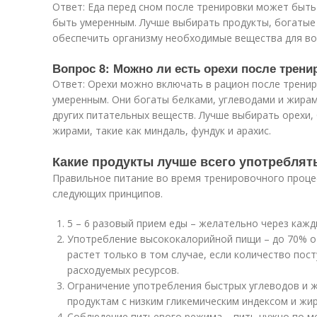
Ответ: Еда перед сном после тренировки может быть
быть умеренным. Лучше выбирать продукты, богатые
обеспечить организму необходимые вещества для во
Вопрос 8: Можно ли есть орехи после трени
Ответ: Орехи можно включать в рацион после тренир
умеренным. Они богаты белками, углеводами и жира
других питательных веществ. Лучше выбирать орехи
жирами, такие как миндаль, фундук и арахис.
Какие продукты лучше всего употреблят
Правильное питание во время тренировочного проце
следующих принципов.
5 – 6 разовый прием еды – желательно через кажды
Употребление высококалорийной пищи – до 70% о
растет только в том случае, если количество по
расходуемых ресурсов.
Ограничение употребления быстрых углеводов и 
продуктам с низким гликемическим индексом и жи
Соблюдение питьевого режима – пить нужно по м