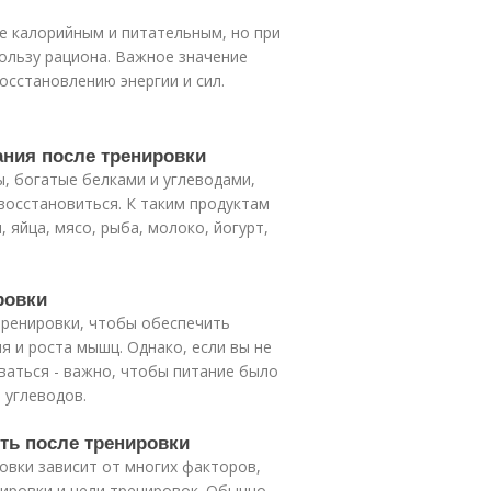
е калорийным и питательным, но при
ользу рациона. Важное значение
осстановлению энергии и сил.
ания после тренировки
, богатые белками и углеводами,
восстановиться. К таким продуктам
 яйца, мясо, рыба, молоко, йогурт,
ровки
 тренировки, чтобы обеспечить
 и роста мышц. Однако, если вы не
ваться - важно, чтобы питание было
 углеводов.
сть после тренировки
овки зависит от многих факторов,
енировки и цели тренировок. Обычно